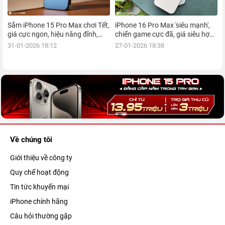
Sắm iPhone 15 Pro Max chơi Tết,
iPhone 16 Pro Max 'siêu mạnh',
giá cực ngon, hiệu năng đỉnh,
chiến game cực đã, giá siêu hợp
kèm nhiều ưu đãi, mua ngay!
lý, mua ngay!
31-01-2026 18:12
27-01-2026 18:38
Về chúng tôi
Giới thiệu về công ty
Quy chế hoạt động
Tin tức khuyến mại
iPhone chính hãng
Câu hỏi thường gặp