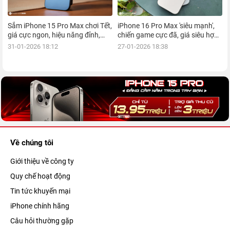
Sắm iPhone 15 Pro Max chơi Tết,
iPhone 16 Pro Max 'siêu mạnh',
giá cực ngon, hiệu năng đỉnh,
chiến game cực đã, giá siêu hợp
kèm nhiều ưu đãi, mua ngay!
lý, mua ngay!
31-01-2026 18:12
27-01-2026 18:38
Về chúng tôi
Giới thiệu về công ty
Quy chế hoạt động
Tin tức khuyến mại
iPhone chính hãng
Câu hỏi thường gặp