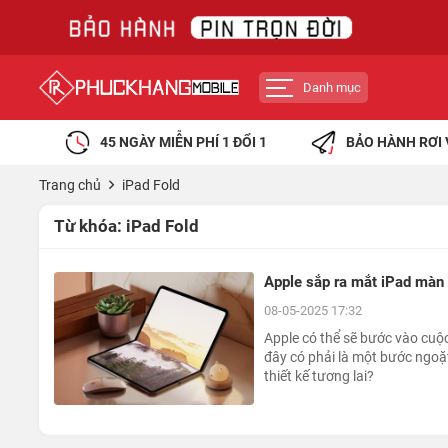
Danh mục
45 NGÀY MIỄN PHÍ 1 ĐỔI 1
BẢO HÀNH RƠI 
Trang chủ
iPad Fold
Từ khóa:
iPad Fold
Apple sắp ra mắt iPad màn
08-05-2025 17:32
Apple có thể sẽ bước vào cuộc
đây có phải là một bước ngoặ
thiết kế tương lai?