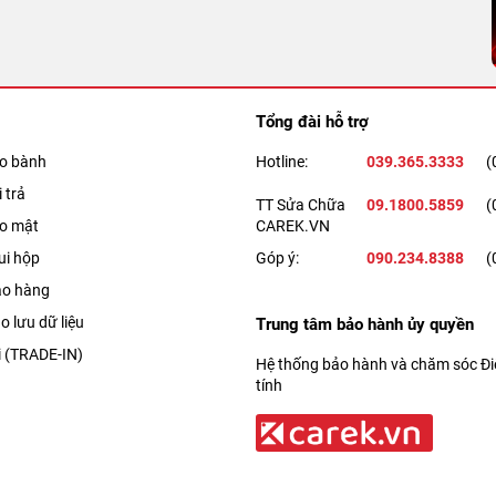
Tổng đài hỗ trợ
ảo bành
Hotline:
039.365.3333
(
 trả
TT Sửa Chữa
09.1800.5859
(
ảo mật
CAREK.VN
ui hộp
Góp ý:
090.234.8388
(
ao hàng
o lưu dữ liệu
Trung tâm bảo hành ủy quyền
i (TRADE-IN)
Hệ thống bảo hành và chăm sóc Điệ
tính