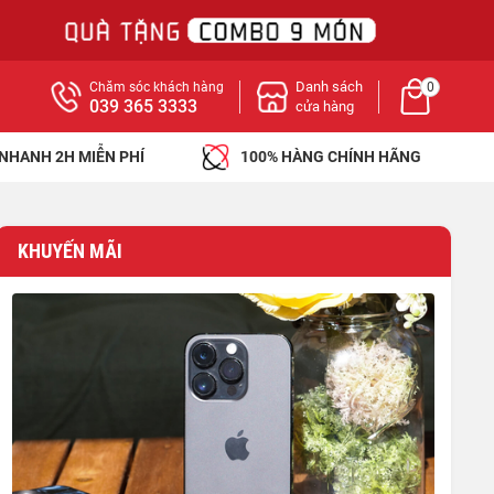
Danh sách
Chăm sóc khách hàng
0
039 365 3333
cửa hàng
 NHANH 2H MIỄN PHÍ
100% HÀNG CHÍNH HÃNG
KHUYẾN MÃI