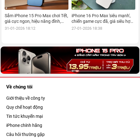
Sắm iPhone 15 Pro Max chơi Tết,
iPhone 16 Pro Max 'siêu mạnh',
giá cực ngon, hiệu năng đỉnh,
chiến game cực đã, giá siêu hợp
kèm nhiều ưu đãi, mua ngay!
lý, mua ngay!
31-01-2026 18:12
27-01-2026 18:38
Về chúng tôi
Giới thiệu về công ty
Quy chế hoạt động
Tin tức khuyến mại
iPhone chính hãng
Câu hỏi thường gặp