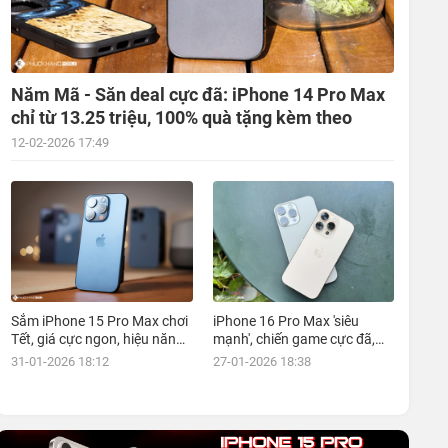
Năm Mã - Săn deal cực đã: iPhone 14 Pro Max
chỉ từ 13.25 triệu, 100% quà tặng kèm theo
12-02-2026 17:49
Sắm iPhone 15 Pro Max chơi
iPhone 16 Pro Max 'siêu
Tết, giá cực ngon, hiệu năng
mạnh', chiến game cực đã,
đỉnh, kèm nhiều ưu đãi, mua
giá siêu hợp lý, mua ngay!
31-01-2026 18:12
27-01-2026 18:38
ngay!