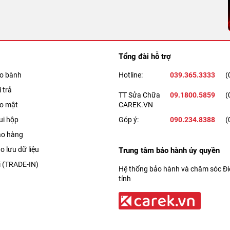
Tổng đài hỗ trợ
ảo bành
Hotline:
039.365.3333
(
 trả
TT Sửa Chữa
09.1800.5859
(
ảo mật
CAREK.VN
ui hộp
Góp ý:
090.234.8388
(
ao hàng
o lưu dữ liệu
Trung tâm bảo hành ủy quyền
i (TRADE-IN)
Hệ thống bảo hành và chăm sóc Điệ
tính