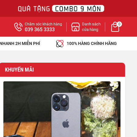
Danh sách
Chăm sóc khách hàng
0
039 365 3333
cửa hàng
 NHANH 2H MIỄN PHÍ
100% HÀNG CHÍNH HÃNG
KHUYẾN MÃI