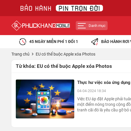
Danh mục
45 NGÀY MIỄN PHÍ 1 ĐỔI 1
BẢO HÀNH RƠI 
Trang chủ
EU có thể buộc Apple xóa Photos
Từ khóa:
EU có thể buộc Apple xóa Photos
Thực hư việc xóa ứng dụng 
04-04-2024 18:34
Việc EU áp đặt Apple phải tuâ
một điểm nóng trong cộng đồ
tranh cãi đó là yêu cầu gỡ bỏ
không thể thiếu của hệ điều hà
dữ liệu của người dùng