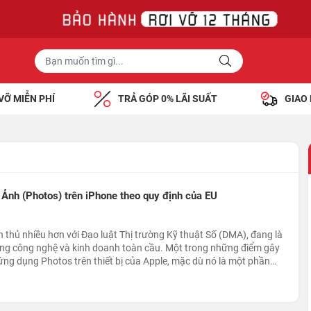
VỠ MIỄN PHÍ
TRẢ GÓP 0% LÃI SUẤT
GIAO
Ảnh (Photos) trên iPhone theo quy định của EU
n thủ nhiều hơn với Đạo luật Thị trường Kỹ thuật Số (DMA), đang là
ng công nghệ và kinh doanh toàn cầu. Một trong những điểm gây
 ứng dụng Photos trên thiết bị của Apple, mặc dù nó là một phần
nh iOS và có vai trò quan trọng trong việc kết nối, cũng như quản lý