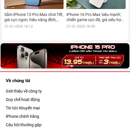
Sắm iPhone 15 Pro Max chơi Tết,
iPhone 16 Pro Max 'siêu mạnh',
giá cực ngon, hiệu năng đỉnh,
chiến game cực đã, giá siêu hợp
kèm nhiều ưu đãi, mua ngay!
lý, mua ngay!
31-01-2026 18:12
27-01-2026 18:38
Về chúng tôi
Giới thiệu về công ty
Quy chế hoạt động
Tin tức khuyến mại
iPhone chính hãng
Câu hỏi thường gặp