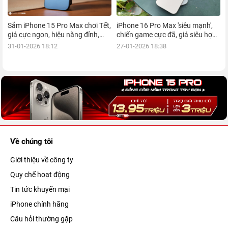
Sắm iPhone 15 Pro Max chơi Tết,
iPhone 16 Pro Max 'siêu mạnh',
giá cực ngon, hiệu năng đỉnh,
chiến game cực đã, giá siêu hợp
kèm nhiều ưu đãi, mua ngay!
lý, mua ngay!
31-01-2026 18:12
27-01-2026 18:38
Về chúng tôi
Giới thiệu về công ty
Quy chế hoạt động
Tin tức khuyến mại
iPhone chính hãng
Câu hỏi thường gặp