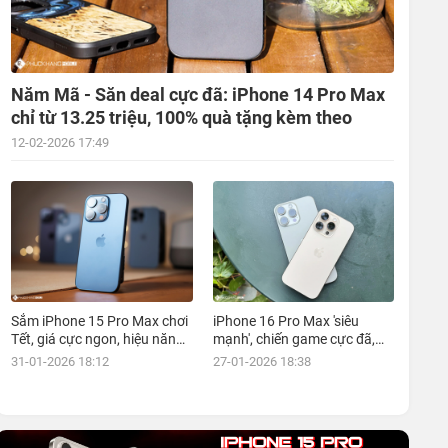
Năm Mã - Săn deal cực đã: iPhone 14 Pro Max
chỉ từ 13.25 triệu, 100% quà tặng kèm theo
12-02-2026 17:49
Sắm iPhone 15 Pro Max chơi
iPhone 16 Pro Max 'siêu
Tết, giá cực ngon, hiệu năng
mạnh', chiến game cực đã,
đỉnh, kèm nhiều ưu đãi, mua
giá siêu hợp lý, mua ngay!
31-01-2026 18:12
27-01-2026 18:38
ngay!