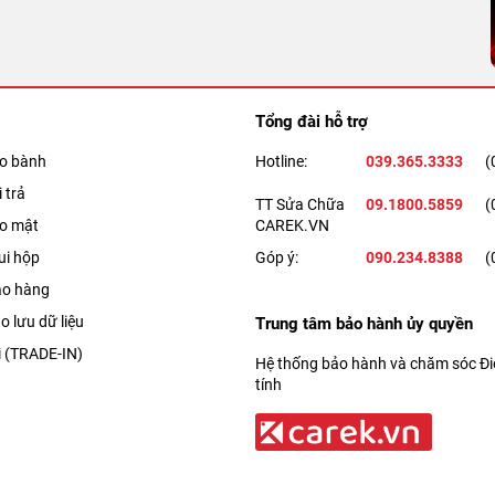
Tổng đài hỗ trợ
ảo bành
Hotline:
039.365.3333
(
 trả
TT Sửa Chữa
09.1800.5859
(
ảo mật
CAREK.VN
ui hộp
Góp ý:
090.234.8388
(
ao hàng
o lưu dữ liệu
Trung tâm bảo hành ủy quyền
i (TRADE-IN)
Hệ thống bảo hành và chăm sóc Điệ
tính