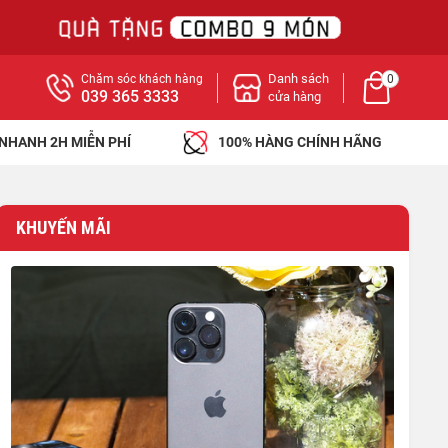
Danh sách
Chăm sóc khách hàng
0
039 365 3333
cửa hàng
 NHANH 2H MIỄN PHÍ
100% HÀNG CHÍNH HÃNG
KHUYẾN MÃI