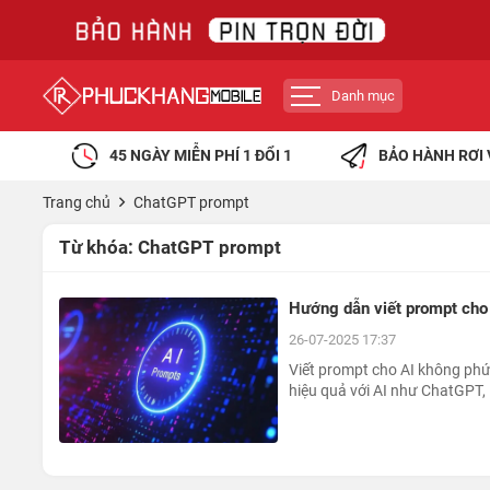
Danh mục
45 NGÀY MIỄN PHÍ 1 ĐỔI 1
BẢO HÀNH RƠI 
Trang chủ
ChatGPT prompt
Từ khóa:
ChatGPT prompt
Hướng dẫn viết prompt cho 
26-07-2025 17:37
Viết prompt cho AI không phức
hiệu quả với AI như ChatGPT, 