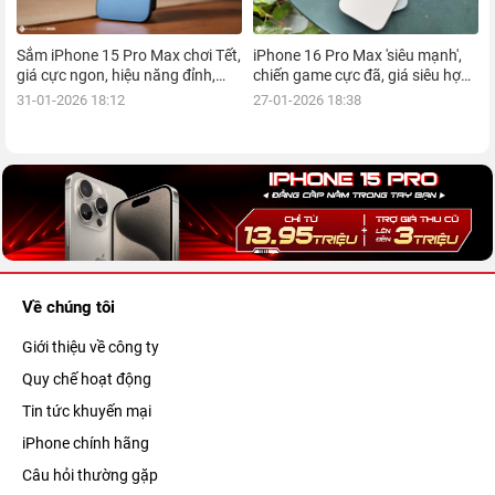
Sắm iPhone 15 Pro Max chơi Tết,
iPhone 16 Pro Max 'siêu mạnh',
giá cực ngon, hiệu năng đỉnh,
chiến game cực đã, giá siêu hợp
kèm nhiều ưu đãi, mua ngay!
lý, mua ngay!
31-01-2026 18:12
27-01-2026 18:38
Về chúng tôi
Giới thiệu về công ty
Quy chế hoạt động
Tin tức khuyến mại
iPhone chính hãng
Câu hỏi thường gặp