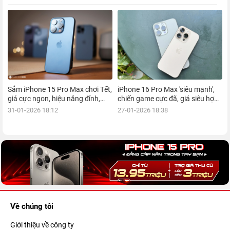
Sắm iPhone 15 Pro Max chơi Tết,
iPhone 16 Pro Max 'siêu mạnh',
giá cực ngon, hiệu năng đỉnh,
chiến game cực đã, giá siêu hợp
kèm nhiều ưu đãi, mua ngay!
lý, mua ngay!
31-01-2026 18:12
27-01-2026 18:38
Về chúng tôi
Giới thiệu về công ty