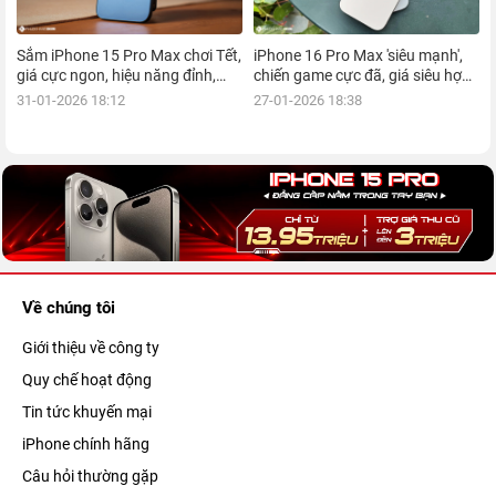
Sắm iPhone 15 Pro Max chơi Tết,
iPhone 16 Pro Max 'siêu mạnh',
giá cực ngon, hiệu năng đỉnh,
chiến game cực đã, giá siêu hợp
kèm nhiều ưu đãi, mua ngay!
lý, mua ngay!
31-01-2026 18:12
27-01-2026 18:38
Về chúng tôi
Giới thiệu về công ty
Quy chế hoạt động
Tin tức khuyến mại
iPhone chính hãng
Câu hỏi thường gặp