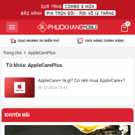
0
GIAO NHANH 2H MIỄN PHÍ
100% HÀNG CHÍNH HÃNG
Trang chủ
AppleCarePlus
Từ khóa:
AppleCarePlus
AppleCare+ là gì? Có nên mua AppleCare+?
06-12-2024 15:44
KHUYẾN MÃI