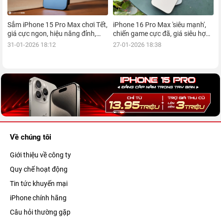
Sắm iPhone 15 Pro Max chơi Tết,
iPhone 16 Pro Max 'siêu mạnh',
giá cực ngon, hiệu năng đỉnh,
chiến game cực đã, giá siêu hợp
kèm nhiều ưu đãi, mua ngay!
lý, mua ngay!
31-01-2026 18:12
27-01-2026 18:38
Về chúng tôi
Giới thiệu về công ty
Quy chế hoạt động
Tin tức khuyến mại
iPhone chính hãng
Câu hỏi thường gặp