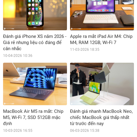
Đánh giá iPhone XS năm 2026 -
Apple ra mắt iPad Air M4: Chip
Giá rẻ nhưng liệu có đáng để
M4, RAM 12GB, Wi-Fi 7
cân nhắc
11-03-2026 18:35
10-04-2026 10:36
MacBook Air M5 ra mắt: Chip
Đánh giá nhanh MacBook Neo,
M5, Wi-Fi 7, SSD 512GB mặc
chiếc MacBook giá thấp nhất
định
từ trước đến nay
10-03-2026 16:55
06-03-2026 15:38