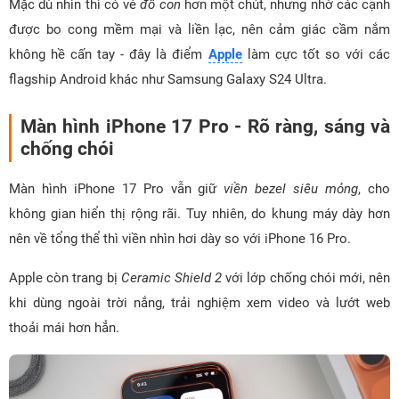
Mặc dù nhìn thì có vẻ
đô con
hơn một chút, nhưng nhờ các cạnh
được bo cong mềm mại và liền lạc, nên cảm giác cầm nắm
không hề cấn tay - đây là điểm
Apple
làm cực tốt so với các
flagship Android khác như Samsung Galaxy S24 Ultra.
Màn hình iPhone 17 Pro - Rõ ràng, sáng và
chống chói
Màn hình iPhone 17 Pro vẫn giữ
viền bezel siêu mỏng
, cho
không gian hiển thị rộng rãi. Tuy nhiên, do khung máy dày hơn
nên về tổng thể thì viền nhìn hơi dày so với iPhone 16 Pro.
Apple còn trang bị
Ceramic Shield 2
với lớp chống chói mới, nên
khi dùng ngoài trời nắng, trải nghiệm xem video và lướt web
thoải mái hơn hẳn.