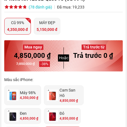
(78 đánh giá)
Đã mua: 19,233
Cũ 99%
MÁY ĐẸP
4,350,000 đ
5,150,000 đ
Mua ngay
Trả trước từ
4,850,000 ₫
Trả trước 0 ₫
Hoặc
7,850,000 ₫
-
38
%
Màu sắc iPhone:
Cam San
Máy 98%
Hô
4,350,000 ₫
4,850,000 ₫
Đen
Đỏ
4,850,000 ₫
4,850,000 ₫