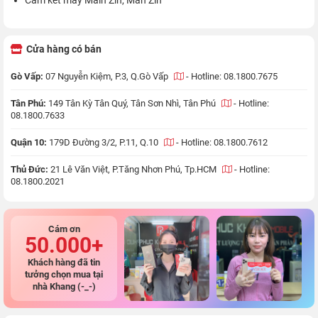
Cửa hàng có bán
Gò Vấp:
07 Nguyễn Kiệm, P.3, Q.Gò Vấp
-
Hotline: 08.1800.7675
Tân Phú:
149 Tân Kỳ Tân Quý, Tân Sơn Nhì, Tân Phú
-
Hotline:
08.1800.7633
Quận 10:
179D Đường 3/2, P.11, Q.10
-
Hotline: 08.1800.7612
Thủ Đức:
21 Lê Văn Việt, P.Tăng Nhơn Phú, Tp.HCM
-
Hotline:
08.1800.2021
Cám ơn
50.000+
Khách hàng đã tin
tưởng chọn mua tại
nhà Khang (-_-)