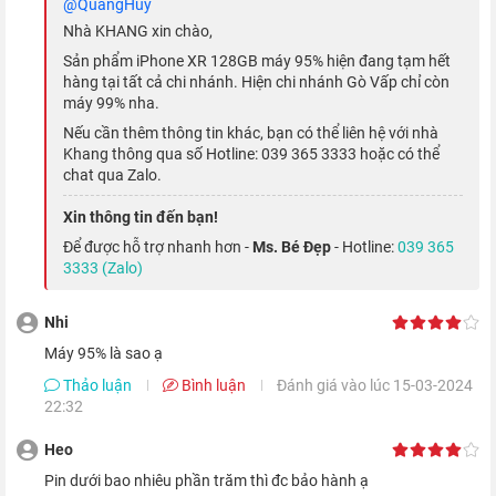
@QuangHuy
chân thực. Đây là màn hình LCD đẹp nhất thế giới smartphone
Nhà KHANG xin chào,
với 6 tấm cảm biến đèn nền dưới màn hình, tự động điều chỉnh
Sản phẩm iPhone XR 128GB máy 95% hiện đang tạm hết
cân bằng trắng thông minh để thay đổi nhiệt độ màu dựa theo
hàng tại tất cả chi nhánh. Hiện chi nhánh Gò Vấp chỉ còn
môi trường, giúp bạn luôn được tận hưởng màn hình đẹp và dễ
máy 99% nha.
chịu cho mắt.
Nếu cần thêm thông tin khác, bạn có thể liên hệ với nhà
Khang thông qua số Hotline: 039 365 3333 hoặc có thể
chat qua Zalo.
Camera với hiệu ứng bokeh cực đẹp
Xin thông tin đến bạn!
Camera chính trên iPhone XR có độ phân giải 12MP, khẩu độ
Để được hỗ trợ nhanh hơn -
Ms. Bé Đẹp
- Hotline:
039 365
3333 (Zalo)
f/1.8, lấy nét nhanh gấp đôi, chụp đêm sắc nét và có khả năng
chụp ảnh xóa phông ưu việt. Tính năng nổi bật nhất là Smart
Nhi
HDR, chụp đẹp trong mọi điều kiện ánh sáng nhờ khả năng bù
Máy 95% là sao ạ
trừ sáng hoàn hảo.
Thảo luận
Bình luận
Đánh giá vào lúc 15-03-2024
22:32
Heo
Pin dưới bao nhiêu phần trăm thì đc bảo hành ạ