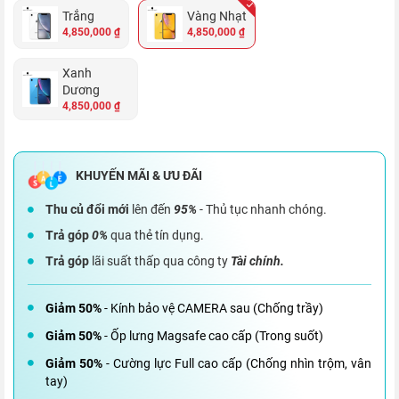
Trắng
Vàng Nhạt
4,850,000 ₫
4,850,000 ₫
Xanh
Dương
4,850,000 ₫
Thu củ đổi mới
lên đến
95%
- Thủ tục nhanh chóng.
Trả góp
0%
qua thẻ tín dụng.
Trả góp
lãi suất thấp qua công ty
Tài chính.
Giảm 50%
- Kính bảo vệ CAMERA sau (Chống trầy)
Giảm 50%
- Ốp lưng Magsafe cao cấp (Trong suốt)
Giảm 50%
- Cường lực Full cao cấp (Chống nhìn trộm, vân
tay)