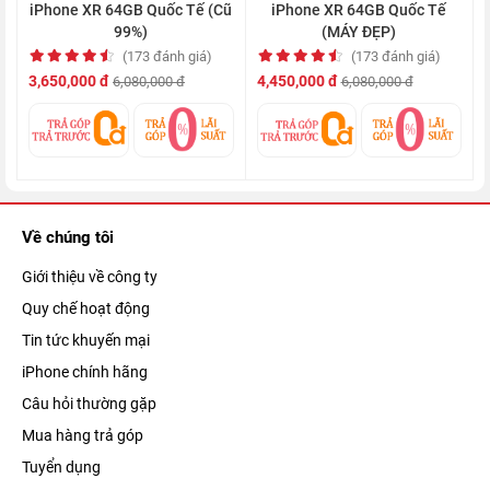
iPhone XR 64GB Quốc Tế (Cũ
iPhone XR 64GB Quốc Tế
Thời lượng pin tuyệt vời
99%)
(MÁY ĐẸP)
(173 đánh giá)
(173 đánh giá)
Một trong những lý do để XR được yêu thích chính là thời
3,650,000 đ
4,450,000 đ
6,080,000 đ
6,080,000 đ
lượng pin. Đây là chiếc
iPhone
có thời lượng pin tốt nhất hiện
nay, đảm bảo cho bạn sử dụng thoải mái trong thời gian lên tới
hai ngày.
Về chúng tôi
Giới thiệu về công ty
Quy chế hoạt động
Tin tức khuyến mại
iPhone chính hãng
Câu hỏi thường gặp
Mua hàng trả góp
Tuyển dụng