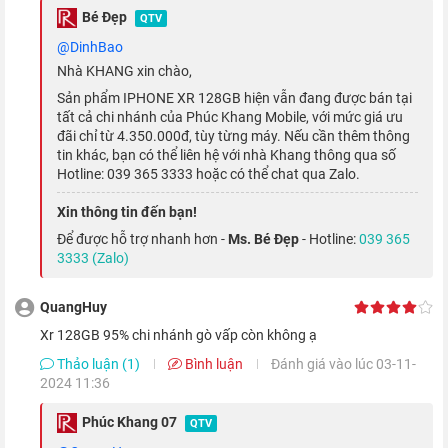
Tone
Bé Đẹp
QTV
@DinhBao
iPhone XR sử dụng thiết kế tràn viền, giúp cho dù màn hình dù
Nhà KHANG xin chào,
lớn tới 6.1 inch nhưng XR vẫn nhỏ gọn hơn so với iPhone 8
Sản phẩm IPHONE XR 128GB hiện vẫn đang được bán tại
Plus, dễ dàng cầm nắm thao tác bằng một tay.
tất cả chi nhánh của Phúc Khang Mobile, với mức giá ưu
đãi chỉ từ 4.350.000đ, tùy từng máy. Nếu cần thêm thông
tin khác, bạn có thể liên hệ với nhà Khang thông qua số
Hotline: 039 365 3333 hoặc có thể chat qua Zalo.
Xin thông tin đến bạn!
Để được hỗ trợ nhanh hơn -
Ms. Bé Đẹp
- Hotline:
039 365
3333 (Zalo)
QuangHuy
Xr 128GB 95% chi nhánh gò vấp còn không ạ
Thảo luận (1)
Bình luận
Đánh giá vào lúc 03-11-
2024 11:36
iPhone Xr được Apple trang bị màn hình Liquid Retina sắc nét,
Phúc Khang 07
QTV
màu sắc chính xác, độ sáng cao, tái tạo cuộc sống vô cùng