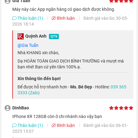
Gia Tuấn
Máy này các App ngân hàng có giao dịch được không.
Thảo luận (1)
Bình luận
Đánh giá vào lúc 30-05-
2026 18:14
Quỳnh Anh
QTV
@Gia Tuấn
Nhà KHANG xin chào,
Dạ HOÀN TOÀN GIAO DỊCH BÌNH THƯỜNG và mượt mà
bạn nhé! Bạn cứ yên tâm 100% ạ.
Bên cạnh sức mạnh đáng kinh ngạc, Apple A12 Bionic còn là
Xin thông tin đến bạn!
con chip hỗ trợ trí tuệ nhân tạo. Với 8 nhân Neural Engine có
Để được hỗ trợ nhanh hơn -
Ms. Bé Đẹp
- Hotline:
039 365
khả năng học hỏi theo thời gian thực,
iPhone XR
có thể nhận
3333 (Zalo)
ra thói quen sử dụng điện thoại của bạn, sau đó đưa ra những
dự đoán, hành động xử lý nhanh dựa trên những gì bạn làm
DinhBao
từng ngày.
iPhone XR 128GB còn ở chi nhánh nào vậy bạn
Thảo luận (1)
Bình luận
Đánh giá vào lúc 06-01-
2025 15:07
Màn hình tràn viền công nghệ LCD - True