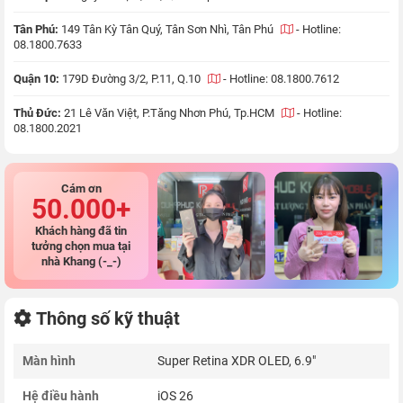
Tân Phú:
149 Tân Kỳ Tân Quý, Tân Sơn Nhì, Tân Phú
-
Hotline:
08.1800.7633
Quận 10:
179D Đường 3/2, P.11, Q.10
-
Hotline: 08.1800.7612
Thủ Đức:
21 Lê Văn Việt, P.Tăng Nhơn Phú, Tp.HCM
-
Hotline:
08.1800.2021
Cám ơn
50.000+
Khách hàng đã tin
tưởng chọn mua tại
nhà Khang (-_-)
Thông số kỹ thuật
Màn hình
Super Retina XDR OLED, 6.9"
Hệ điều hành
iOS 26