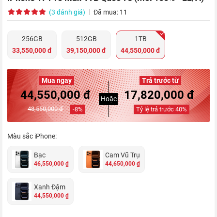
(3 đánh giá)
Đã mua: 11
256GB
512GB
1TB
33,550,000 đ
39,150,000 đ
44,550,000 đ
Mua ngay
Trả trước từ
44,550,000 đ
17,820,000 đ
Hoặc
48,550,000 đ
-
8
%
Tỷ lệ trả trước
40
%
Màu sắc iPhone:
Bạc
Cam Vũ Trụ
46,550,000 ₫
44,650,000 ₫
Xanh Đậm
44,550,000 ₫