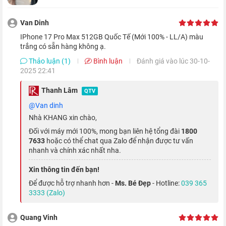
gấp bốn lần so với người tiền nhiệm
iPhone 16 Pro Max
, cũng
Van Dinh
như làm tăng sự sang trọng của thiết bị.
iPhone 17 Pro Max 512GB Quốc Tế (Mới 100% - LL/A) màu
trắng có sẵn hàng không ạ.
Điểm nhấn thú vị của iPhone Pro Max năm nay nằm ở bảng
màu mới - Cam Vũ Trụ, Xanh Đậm và Bạc. Trong đó, Cam Vũ
Thảo luận (1)
Bình luận
Đánh giá vào lúc 30-10-
2025 22:41
Trụ được dự đoán sẽ là màu
trend-setter
của năm.
Thanh Lâm
QTV
Xem thêm:
Nhôm rèn nhiệt là gì? Khác biệt gì với nhôm
@van dinh
truyền thống?
Nhà KHANG xin chào,
Đối với máy mới 100%, mong bạn liên hệ tổng đài
1800
Màn hình 3000 nit, sáng hơn cả nắng Sài
7633
hoặc có thể chat qua Zalo để nhận được tư vấn
Gòn
nhanh và chính xác nhất nha.
Xin thông tin đến bạn!
Không chỉ gây ấn tượng bởi
Ceramic Shield 2
,
màn hình iPhone
Để được hỗ trợ nhanh hơn -
Ms. Bé Đẹp
- Hotline:
039 365
17 Pro Max
còn cuốn hút người dùng ngay từ cái nhìn đầu tiên,
3333 (Zalo)
với tấm nền
Super Retina XDR OLED
sắc nét đạt độ phân giải
2868 x 1320 pixel
, đảm bảo mang đến những khung hình sống
Quang Vinh