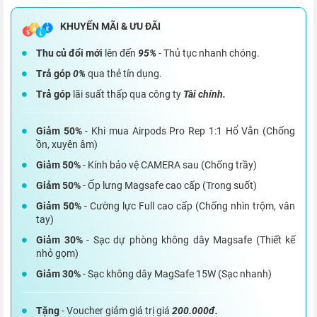
Thu củ đổi mới
lên đến
95%
- Thủ tục nhanh chóng.
Trả góp
0%
qua thẻ tín dụng.
Trả góp
lãi suất thấp qua công ty
Tài chính.
Giảm 50%
- Khi mua Airpods Pro Rep 1:1 Hổ Vằn (Chống
ồn, xuyên âm)
Giảm 50%
- Kính bảo vệ CAMERA sau (Chống trầy)
Giảm 50%
- Ốp lưng Magsafe cao cấp (Trong suốt)
Giảm 50%
- Cường lực Full cao cấp (Chống nhìn trộm, vân
tay)
Giảm 30%
- Sạc dự phòng không dây Magsafe (Thiết kế
nhỏ gọm)
Giảm 30%
- Sạc không dây MagSafe 15W (Sạc nhanh)
Tặng
- Voucher giảm giá trị giá
200.000đ.