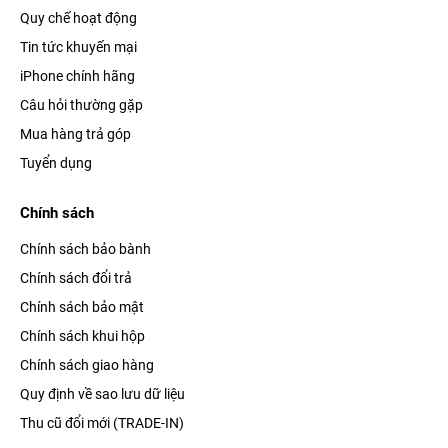
Quy chế hoạt động
Tin tức khuyến mại
iPhone chính hãng
Câu hỏi thường gặp
Mua hàng trả góp
Tuyển dụng
Chính sách
Đặc biệt, đây cũng là lần đầu tiên trong lịch sử mà Apple mang
Chính sách bảo bành
hệ thống buồng hơi tản nhiệt
lên smartphone của hãng. Hệ
Chính sách đổi trả
thống này được thiết kế để chứa nước khử ion và hàn kín bằng
Chính sách bảo mật
laser.
Chính sách khui hộp
Chính sách giao hàng
Nhiệm vụ chính của nó là kết hợp với khung nhôm để tản nhiệt
Quy định về sao lưu dữ liệu
hiệu quả, giúp duy trì hiệu năng trong các phiên quay dài hoặc
Thu cũ đổi mới (TRADE-IN)
chơi game nặng mà không bị throttling. Đây cũng chính là bí