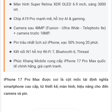
Màn hình Super Retina XDR OLED 6.9 inch, sáng 3000
nit.
Chip A19 Pro mạnh mẽ, hỗ trợ AI & gaming.
Camera sau 48MP (Fusion - Ultra Wide - Telephoto 8x)
+ camera trước 18MP.
Pin trâu nhất lịch sử iPhone, sạc 50% trong 20 phút.
Kết nối N1 hỗ trợ Wi-Fi 7, Bluetooth 6, Thread.
Phúc Khang Mobile cung cấp iPhone 17 Pro Max quốc
tế chính hãng, giá cạnh tranh.
iPhone 17 Pro Max được coi là cột mốc tái định nghĩa
smartphone cao cấp, từ thiết kế, màn hình, hiệu năng cho đến
camera và pin.
Apple đã chính thức ra mắt
iPhone 17 Pro Max 1TB Quốc Tế
(Mới 100% - LL/A)
. Không chỉ là bản nâng cấp thông thường,