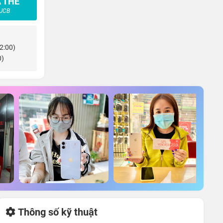
 THẺ
 JCB
22:00)
0)
Thông số kỹ thuật