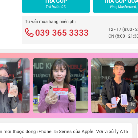
TRẢ GÓP
TRẢ GÓP QUA
Trả trước 0%
Visa, Mastercard,
Tư vấn mua hàng miễn phí
T2 - T7 (8:00 - 
039 365 3333
CN (8:00 - 21:3
n mới thuộc dòng iPhone 15 Series của Apple. Với vi xử lý A16