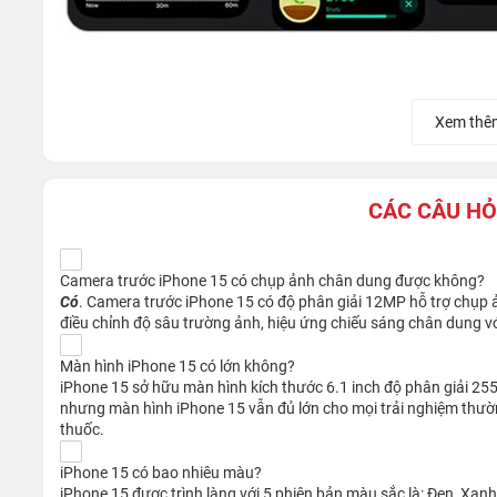
Xem thê
CÁC CÂU HỎ
Camera trước iPhone 15 có chụp ảnh chân dung được không?
Có
. Camera trước iPhone 15 có độ phân giải 12MP hỗ trợ chụp ả
điều chỉnh độ sâu trường ảnh, hiệu ứng chiếu sáng chân dung vớ
Màn hình iPhone 15 có lớn không?
iPhone 15 sở hữu màn hình kích thước 6.1 inch độ phân giải 255
Mặt trước của máy được trang bị một màn hình phẳng, với 
nhưng màn hình iPhone 15 vẫn đủ lớn cho mọi trải nghiệm thườ
một hình notch mới có tên gọi Dynamic Island. Sự thay đổi
thuốc.
điểm nhấn độc đáo cho chiếc smartphone này.
iPhone 15 có bao nhiêu màu?
iPhone 15 được trình làng với 5 phiên bản màu sắc là: Đen, Xa