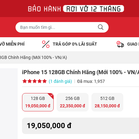
VỠ MIỄN PHÍ
TRẢ GÓP 0% LÃI SUẤT
GIAO
8GB Chính Hãng (Mới 100% - VN/A)
iPhone 15 128GB Chính Hãng (Mới 100% - VN/
(1 đánh giá)
Đã mua: 1,957
128 GB
256 GB
512 GB
19,050,000 đ
22,350,000 đ
28,150,000 đ
19,050,000 đ