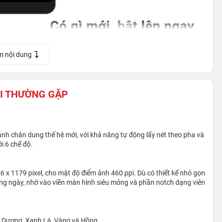
m nội dung
I THƯỜNG GẶP
nh chân dung thế hệ mới, với khả năng tự động lấy nét theo pha và
i 6 chế độ.
6 x 1179 pixel, cho mật độ điểm ảnh 460 ppi. Dù có thiết kế nhỏ gọn
việc loại bỏ notch kiểu tai thỏ truyền thống và thay thế bằng
ng ngày, nhờ vào viền màn hình siêu mỏng và phần notch dạng viên
 này không chỉ giúp tối ưu hóa không gian hiển thị, mà còn tạo
nh Dương, Xanh Lá, Vàng và Hồng.