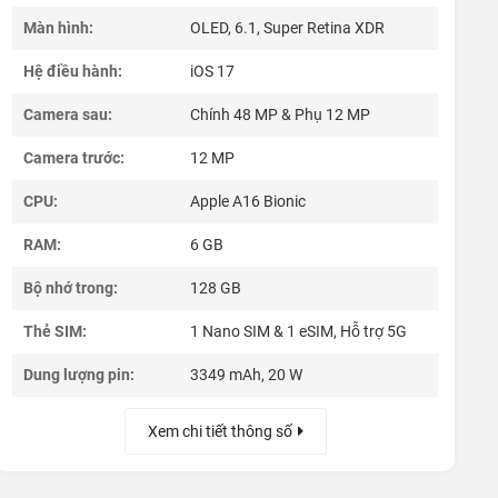
Màn hình:
OLED, 6.1, Super Retina XDR
Hệ điều hành:
iOS 17
Camera sau:
Chính 48 MP & Phụ 12 MP
Camera trước:
12 MP
CPU:
Apple A16 Bionic
RAM:
6 GB
Bộ nhớ trong:
128 GB
Thẻ SIM:
1 Nano SIM & 1 eSIM, Hỗ trợ 5G
Dung lượng pin:
3349 mAh, 20 W
Xem chi tiết thông số