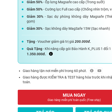
Giảm 50%
- Ốp lưng Magsafe cao cấp (Trong suốt)
Giảm 50%
- Cường lực Full cao cấp (Chống nhìn trộm, v
Giảm 30%
- Sạc dự phòng không dây Magsafe (Thi
gọm)
Giảm 30%
- Sạc không dây MagSafe 15W (Sạc nhanh)
Tặng
- Voucher giảm giá trị giá
200.000đ.
Quà Tặng
- Khi nâng cấp gói Bảo Hành K_PLUS 1 đổi 1
1.350.000đ.
Giao hàng tận nơi miễn phí trong 60 phút.
Giao hàng được KIỂM TRA & TEST hàng hóa trước khi nh
toán.
MUA NGAY
Giao hàng miễn phí toàn quốc (Free ship)