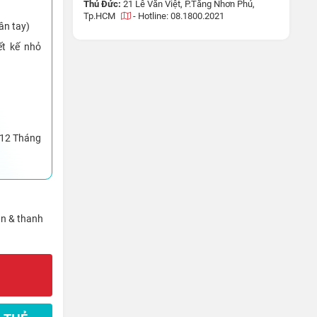
Thủ Đức:
21 Lê Văn Việt, P.Tăng Nhơn Phú,
Tp.HCM
-
Hotline: 08.1800.2021
ân tay)
ết kế nhỏ
 12 Tháng
ận & thanh