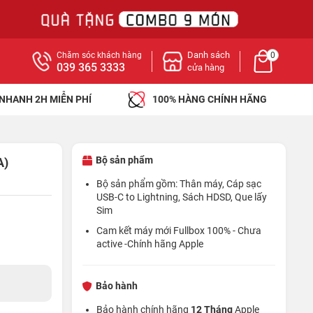
Danh sách
Chăm sóc khách hàng
0
039 365 3333
cửa hàng
 NHANH 2H MIỄN PHÍ
100% HÀNG CHÍNH HÃNG
Bộ sản phẩm
A)
Bộ sản phẩm gồm: Thân máy, Cáp sạc
USB-C to Lightning, Sách HDSD, Que lấy
Sim
Cam kết máy mới Fullbox 100% - Chưa
active -Chính hãng Apple
Bảo hành
Bảo hành chính hãng
12 Tháng
Apple