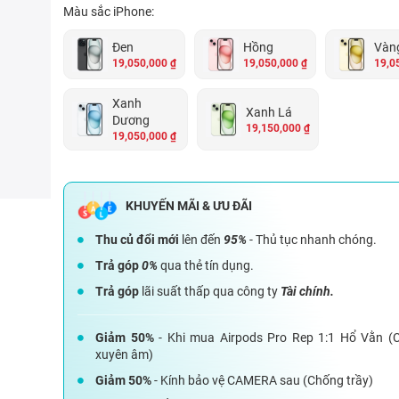
Màu sắc iPhone:
Đen
Hồng
Vàn
19,050,000 ₫
19,050,000 ₫
19,0
Xanh
Xanh Lá
Dương
19,150,000 ₫
19,050,000 ₫
Thu củ đổi mới
lên đến
95%
- Thủ tục nhanh chóng.
Trả góp
0%
qua thẻ tín dụng.
Trả góp
lãi suất thấp qua công ty
Tài chính.
Giảm 50%
- Khi mua Airpods Pro Rep 1:1 Hổ Vằn (
xuyên âm)
Giảm 50%
- Kính bảo vệ CAMERA sau (Chống trầy)