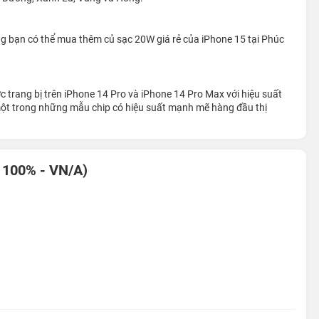
ng bạn có thể mua thêm củ sạc 20W giá rẻ của iPhone 15 tại Phúc
cổng kết nối Lightning đặc trưng của nhà Táo bằng cổng Type-C
ười dùng đã có thể kết nối với các thiết bị và phụ kiện khác dễ
c trang bị trên iPhone 14 Pro và iPhone 14 Pro Max với hiệu suất
 một trong những mẫu chip có hiệu suất mạnh mẽ hàng đầu thị
 100% - VN/A)