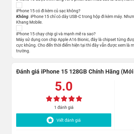
Cổng sạc theo chuẩn Type-C
iPhone 15 có đi kèm củ sạc không?
Không
. iPhone 15 chỉ có dây USB-C trong hộp đi kèm máy. Như
Ngoài việc loại bỏ notch tai thỏ, Apple cũng đã thay thế 
Khang Mobile.
quen thuộc trên iPhone 15. Điều này đồng nghĩa với việc ng
dàng hơn.
iPhone 15 chạy chip gì và mạnh mẽ ra sao?
Máy sử dụng con chip Apple A16 Bionic, đây là chipset từng đượ
cực khủng. Cho đến thời điểm hiện tại thì đây vẫn được xem là
trường.
Đánh giá iPhone 15 128GB Chính Hãng (Mới
5.0
1 đánh giá
Viết đánh giá