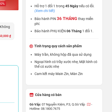
20
%
Hỗ trợ 1 đổi 1 trong
45 Ngày
nếu có lỗi.
(Xem chi tiết)
36 THÁNG
Bảo hành PIN
thay miễn
phí.
 Không
Bảo hành PHỤ KIỆN
06 Tháng
1 đổi 1.
n
50,000 ₫
Tình trạng quy cách sản phẩm
Máy trần, không hộp đã qua sử dụng
Ngoại hình có trầy xước nhẹ, Mặt kính có
thể có xước nhẹ
Cam kết máy Main Zin, Màn Zin
Cửa hàng có bán
Gò Vấp:
07 Nguyễn Kiệm, P.3, Q.Gò Vấp
-
Hotline: 08.1800.7675