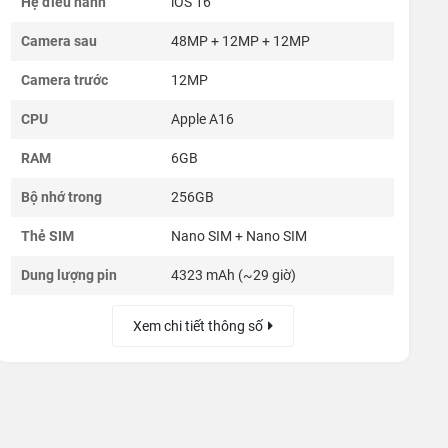
Hệ điều hành
iOS 16
Camera sau
48MP + 12MP + 12MP
Camera trước
12MP
CPU
Apple A16
RAM
6GB
Bộ nhớ trong
256GB
Thẻ SIM
Nano SIM + Nano SIM
Dung lượng pin
4323 mAh (~29 giờ)
Xem chi tiết thông số