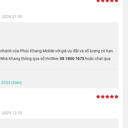
này là việc Apple đã loại bỏ notch tai thỏ từ thời
iPhone X
,
vùng hiển thị rộng lớn và tạo điểm nhấn riêng cho máy.
1-2026 21:59
ame
ạnh nhất của Apple - A16 Bionic, thừa sức mang đến cho bạn
hàng ngày cho đến nâng cao như chỉnh sửa ảnh hay chiến game
 nhánh của Phúc Khang Mobile với giá ưu đãi và số lượng có hạn.
ới Nhà Khang thông qua số Hotline:
08 1800 7675
hoặc chat qua
 3333 (Zalo)
1-2025 12:10