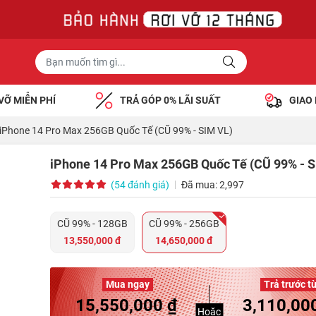
VỠ MIỄN PHÍ
TRẢ GÓP 0% LÃI SUẤT
GIAO
iPhone 14 Pro Max 256GB Quốc Tế (CŨ 99% - SIM VL)
iPhone 14 Pro Max 256GB Quốc Tế (CŨ 99% - S
(54 đánh giá)
Đã mua: 2,997
CŨ 99% - 128GB
CŨ 99% - 256GB
13,550,000 đ
14,650,000 đ
Mua ngay
Trả trước t
15,550,000 ₫
3,110,00
Hoặc