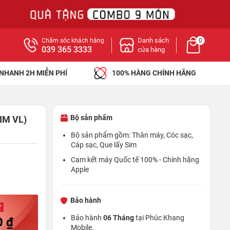
Danh sách
Chăm sóc khách hàng
0
039 365 3333
cửa hàng
 NHANH 2H MIỄN PHÍ
100% HÀNG CHÍNH HÃNG
Bộ sản phẩm
IM VL)
Bộ sản phẩm gồm: Thân máy, Cóc sạc,
Cáp sạc, Que lấy Sim
Cam kết máy Quốc tế 100% - Chính hãng
Apple
Bảo hành
ừ
Bảo hành
06 Tháng
tại Phúc Khang
0 ₫
Mobile.