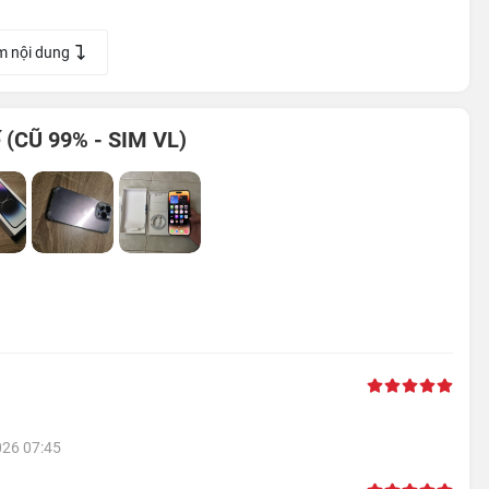
m nội dung
 (CŨ 99% - SIM VL)
026 07:45