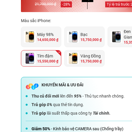
21,700,000 ₫
-
28
%
Tỷ lệ trả trước
Màu sắc iPhone:
Đen
Máy 98%
Bạc
Gia
14,650,000 ₫
15,750,000 ₫
15,3
Tím đậm
Vàng Đồng
15,550,000 ₫
15,750,000 ₫
Thu củ đổi mới
lên đến
95%
- Thủ tục nhanh chóng.
Trả góp
0%
qua thẻ tín dụng.
Trả góp
lãi suất thấp qua công ty
Tài chính.
Giảm 50%
- Kính bảo vệ CAMERA sau (Chống trầy)