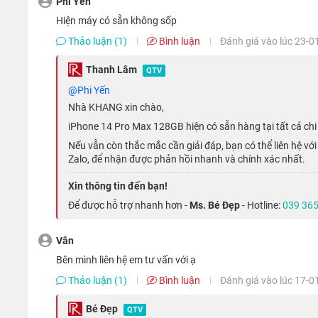
Phi Yến
Một điểm cộng nữa về mặt thiết kế trên chiếc smartphone 
Hiện máy có sẵn không sốp
thay bằng thiết kế hình viên thuốc hoàn toàn mới, đem lại 
Thảo luận (1)
Bình luận
Đánh giá vào lúc 23-0
Hiệu năng mạnh mẽ bất chấp mọi tựa g
Thanh Lâm
QTV
@Phi Yến
Trang bị bên trong máy là con chip smartphone mới và m
Nhà KHANG xin chào,
những trải nghiệm cực kỳ mượt mà, từ các tác vụ cơ bản 
iPhone 14 Pro Max 128GB hiện có sẵn hàng tại tất cả chi
đồ họa cao.
Nếu vẫn còn thắc mắc cần giải đáp, bạn có thể liên hệ v
Zalo, để nhận được phản hồi nhanh và chính xác nhất.
Xin thông tin đến bạn!
Để được hỗ trợ nhanh hơn -
Ms. Bé Đẹp
- Hotline:
039 365
Vân
bên mình liên hệ em tư vấn với ạ
Thảo luận (1)
Bình luận
Đánh giá vào lúc 17-0
Bé Đẹp
QTV