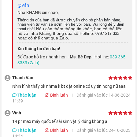
@vân
Nhà KHANG xin chào,
Tích hợp bên trong điện thoại là RAM 6 GB, giúp thiết bị
Thông tin của bạn đã được chuyển cho bộ phận bán hàng,
nhân viên tư vấn sẽ sớm liên hệ với bạn. Vui lòng để ý điện
đóng/mở ứng dụng hay đa nhiệm một cách nhanh chóng và dễ
Nếu cần thêm thông tin khác, bạn có thể liên
thoại nhé!
hệ với nhà Khang thông qua số Hotline:
0797 217 333
dàng, tình trạng tải lại ứng dụng không xảy ra trong quá trình
hoặc có thể chat qua Zalo.
mình trải nghiệm.
Xin thông tin đến bạn!
Để được hỗ trợ nhanh hơn -
Ms. Bé Đẹp
- Hotline:
039 365
Xứng tầm cameraphone chuẩn điện ảnh
3333 (Zalo)
Điện thoại sở hữu cụm 3 camera sau với thông số lần lượt là:
Thanh Van
Camera chính 48 MP cùng ống kính góc rộng và tele có chung
nhìn hình thấy ok nhma k bt đặt online có uy tin hong nữaaa
độ phân giải 12 MP, kết hợp cùng cảm biến TOF 3D LiDAR,
Thảo luận
Bình luận
Đánh giá vào lúc 14-06-2024
mang đến một khả năng chụp ảnh vô cùng sắc nét, giúp bạn có
11:39
được những bức ảnh ưng ý nhất.
Vĩnh
14 pr max máy quốc tế sài sim vật lý đúng không ạ
Thảo luận
Bình luận
Đánh giá vào lúc 24-10-2023
14:34