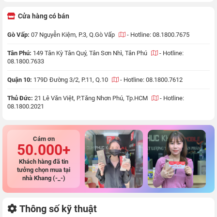
Cửa hàng có bán
Gò Vấp:
07 Nguyễn Kiệm, P.3, Q.Gò Vấp
-
Hotline: 08.1800.7675
Tân Phú:
149 Tân Kỳ Tân Quý, Tân Sơn Nhì, Tân Phú
-
Hotline:
08.1800.7633
Quận 10:
179D Đường 3/2, P.11, Q.10
-
Hotline: 08.1800.7612
Thủ Đức:
21 Lê Văn Việt, P.Tăng Nhơn Phú, Tp.HCM
-
Hotline:
08.1800.2021
Cám ơn
50.000+
Khách hàng đã tin
tưởng chọn mua tại
nhà Khang (-_-)
Thông số kỹ thuật