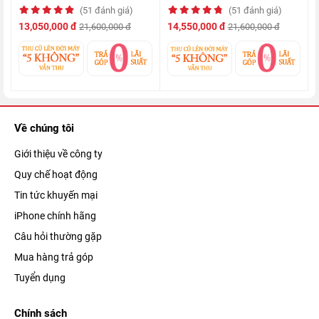
(51 đánh giá)
(51 đánh giá)
13,050,000 đ
14,550,000 đ
21,600,000 đ
21,600,000 đ
Đi kèm với đó là sự cải tiến về thuật toán xử lý hình ảnh, giúp
chiếc di động thông minh này cho ra những bức ảnh chụp thiếu
sáng ấn tượng, giảm tình trạng nhiễu trong quá trình chụp.
Về chúng tôi
Pin trâu dùng lâu cho cả ngày dài
Giới thiệu về công ty
Quy chế hoạt động
Tin tức khuyến mại
iPhone chính hãng
Câu hỏi thường gặp
Mua hàng trả góp
Tuyển dụng
Chính sách