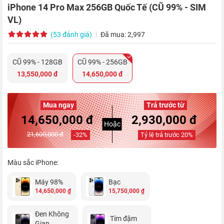
iPhone 14 Pro Max 256GB Quốc Tế (CŨ 99% - SIM
VL)
(53 đánh giá)
Đã mua: 2,997
CŨ 99% - 128GB
CŨ 99% - 256GB
13,550,000 đ
14,650,000 đ
Mua ngay
Trả trước từ
14,650,000 đ
2,930,000 đ
Hoặc
21,600,000 đ
-
32
%
Tỷ lệ trả trước
20
%
Màu sắc iPhone:
Máy 98%
Bạc
14,650,000 ₫
15,750,000 ₫
Đen Không
Tím đậm
Gian