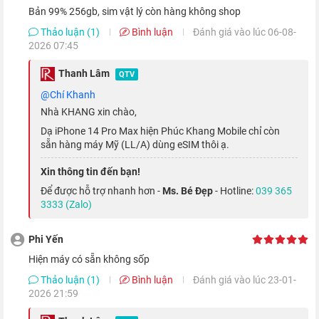
Bản 99% 256gb, sim vật lý còn hàng không shop
cùng một không gian hiển thị lớn cho mọi thao tác trên
màn
Thảo luận (1)
Bình luận
Đánh giá vào lúc 06-08-
hình iPhone
trở nên dễ dàng hơn.
2026 07:45
Thanh Lâm
QTV
@Chí Khanh
Nhà KHANG xin chào,
Dạ iPhone 14 Pro Max hiện Phúc Khang Mobile chỉ còn
sẵn hàng máy Mỹ (LL/A) dùng eSIM thôi ạ.
Xin thông tin đến bạn!
Để được hỗ trợ nhanh hơn -
Ms. Bé Đẹp
- Hotline:
039 365
3333 (Zalo)
Phi Yến
Một điểm cộng nữa về mặt thiết kế trên chiếc smartphone này
Hiện máy có sẵn không sốp
là việc Apple đã loại bỏ notch tai thỏ từ thời
iPhone X
, thay
Thảo luận (1)
Bình luận
Đánh giá vào lúc 23-01-
bằng thiết kế hình viên thuốc hoàn toàn mới, đem lại vùng hiển
2026 21:59
thị rộng lớn và tạo điểm nhấn riêng cho máy.