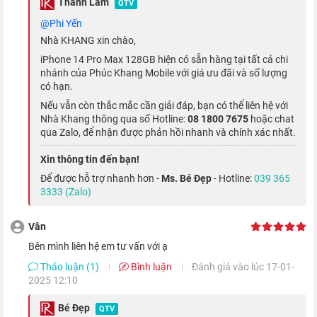
Thanh Lâm
QTV
Hiệu năng mạnh mẽ bất chấp mọi tựa
@Phi Yến
game
Nhà KHANG xin chào,
iPhone 14 Pro Max 128GB hiện có sẵn hàng tại tất cả chi
nhánh của Phúc Khang Mobile với giá ưu đãi và số lượng
Trang bị bên trong máy là con chip smartphone mới và mạnh
có hạn.
nhất của Apple - A16 Bionic, thừa sức mang đến cho bạn
Nếu vẫn còn thắc mắc cần giải đáp, bạn có thể liên hệ với
những trải nghiệm cực kỳ mượt mà, từ các tác vụ cơ bản hàng
Nhà Khang thông qua số Hotline:
08 1800 7675
hoặc chat
qua Zalo, để nhận được phản hồi nhanh và chính xác nhất.
ngày cho đến nâng cao như chỉnh sửa ảnh hay chiến game đồ
họa cao.
Xin thông tin đến bạn!
Để được hỗ trợ nhanh hơn -
Ms. Bé Đẹp
- Hotline:
039 365
3333 (Zalo)
Vân
bên mình liên hệ em tư vấn với ạ
Thảo luận (1)
Bình luận
Đánh giá vào lúc 17-01-
2025 12:10
Bé Đẹp
QTV