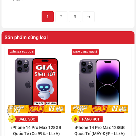
1
2
3
➔
Sản phẩm cùng loại
Giảm 8,550,000 đ
Giảm 7,050,000 đ
Bên cạnh đó, ngoài nâng cấp độ phân giải cho camera chính
thì Apple còn trang bị cho ống kính này cảm biến lớn hơn, cho
phép thiết bị thu được nhiều ánh sáng hơn.
SALE SỐC
HÀNG HOT
iPhone 14 Pro Max 128GB
iPhone 14 Pro Max 128GB
Quốc Tế (Cũ 99% - LL/A)
Quốc Tế (MÁY ĐẸP - LL/A)