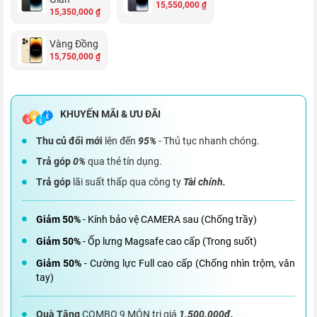
15,550,000 ₫
15,350,000 ₫
Vàng Đồng
15,750,000 ₫
Thu củ đổi mới
lên đến
95%
- Thủ tục nhanh chóng.
Trả góp
0%
qua thẻ tín dụng.
Trả góp
lãi suất thấp qua công ty
Tài chính.
Giảm 50%
- Kính bảo vệ CAMERA sau (Chống trầy)
Giảm 50%
- Ốp lưng Magsafe cao cấp (Trong suốt)
Giảm 50%
- Cường lực Full cao cấp (Chống nhìn trộm, vân
tay)
Quà Tặng
COMBO 9 MÓN trị giá
1.500.000đ.