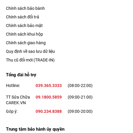
Chính sách bảo bành
Chính sách đổi trả
iPhone 14 Pro Max sở hữu viên pin có dung lượng 4323 mAh,
mang đến cho bạn thời lượng phát video liên tục lên đến 29
Chính sách bảo mật
tiếng, giúp bạn có thể an tâm sử dụng cả ngày mà không quá
Chính sách khui hộp
lo lắng đến vấn đề hết pin giữa chừng. Ngoài ra, công nghệ sạc
Chính sách giao hàng
không dây đã được nâng cấp để rút ngắn thời gian chờ đợi khi
Quy định về sao lưu dữ liệu
kết hợp cùng bộ sạc MagSafe.
Thu cũ đổi mới (TRADE-IN)
Tổng đài hỗ trợ
Hotline:
039.365.3333
(08:00-22:00)
TT Sửa Chữa
09.1800.5859
(09:00-21:00)
CAREK.VN
Góp ý:
090.234.8388
(09:00-20:00)
Trung tâm bảo hành ủy quyền