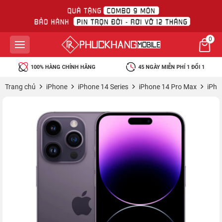
0
100% HÀNG CHÍNH HÃNG
45 NGÀY MIỄN PHÍ 1 ĐỔI 1
Trang chủ
iPhone
iPhone 14 Series
iPhone 14 Pro Max
iPho