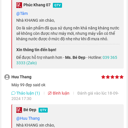
dàng lựa chọn được màu sắc phù hợp với bản thân.
Phúc Khang 07
QTV
@Tâm
Nội lực cực kì mạnh mẽ
Nhà KHANG xin chào,
Do là sản phẩm đã qua sử dụng nên khả năng kháng nước
sẽ không còn được như máy mới, nhưng máy vẫn có thể
kháng nước được ở mức độ nhẹ như khi đi mưa nhỏ.
Xin thông tin đến bạn!
Để được hỗ trợ nhanh hơn -
Ms. Bé Đẹp
- Hotline:
039 365
3333 (Zalo)
Huu Thang
Máy 99 đẹp said ok
Thảo luận (1)
Bình luận
Đánh giá vào lúc 18-09-
2024 17:30
Trang bị bên trong máy sẽ là bộ vi xử lý quen thuộc mang tên
Apple A15 Bionic, nhưng con chip này đã được cải tiến so với
Bé Đẹp
QTV
thế hệ trước, hứa hẹn mang đến những trải nghiệm siêu mượt
@Huu Thang
mà đối với mọi tác vụ, kể cả đó có là game đồ họa cao hay
Nhà KHANG xin chào,