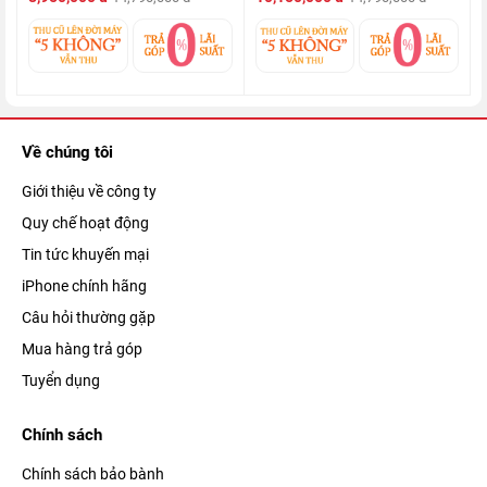
iPhone 14 Plus quốc tế
có viên pin tốt nhất từ trước đến nay,
cho phép bạn sử dụng thoải mái cả ngày dài. Đi kèm với đó là
Về chúng tôi
công nghệ sạc nhanh 20W, cho mọi trải nghiệm đều liền mạch,
Giới thiệu về công ty
nâng cao hiệu suất công việc lẫn học tập của bạn.
Quy chế hoạt động
Tin tức khuyến mại
iPhone chính hãng
Câu hỏi thường gặp
Mua hàng trả góp
Tuyển dụng
Chính sách
Chính sách bảo bành