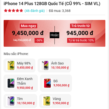
iPhone 14 Plus 128GB Quốc Tế (CŨ 99% - SIM VL)
(46 đánh giá)
Đã mua: 3,368
Mua ngay
Trả trước từ
9,450,000 đ
945,000 đ
Hoặc
14,790,000 đ
-
36
%
Tỷ lệ trả trước
10
%
Màu sắc iPhone:
Máy 98%
Ánh Sao
9,450,000 ₫
10,150,000 ₫
Đêm Xanh
Đỏ
Thẳm
9,950,000 ₫
9,950,000 ₫
Tím
Vàng
10,150,000 ₫
9,950,000 ₫