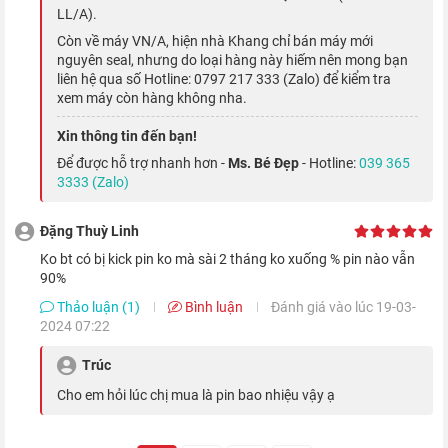
chụp đêm hay những thước phim quay trong bóng tối được
LL/A).
đẹp nhất có thể.
Còn về máy VN/A, hiện nhà Khang chỉ bán máy mới
nguyên seal, nhưng do loại hàng này hiếm nên mong bạn
liên hệ qua số Hotline: 0797 217 333 (Zalo) để kiểm tra
xem máy còn hàng không nha.
Xin thông tin đến bạn!
Để được hỗ trợ nhanh hơn -
Ms. Bé Đẹp
- Hotline:
039 365
3333 (Zalo)
Đặng Thuỳ Linh
Ko bt có bị kick pin ko mà sài 2 tháng ko xuống % pin nào vẫn
90%
Thảo luận (1)
Bình luận
Đánh giá vào lúc 19-03-
2024 07:22
Bên cạnh đó, Apple cũng đã bổ sung thêm cho smartphone
nhiều tính năng cùng chế độ chụp chuyên nghiệp, giúp cho bạn
Trúc
có thể sáng tạo thêm nhiều kiểu hình hơn cho cùng một khung
Cho em hỏi lúc chị mua là pin bao nhiệu vậy ạ
cảnh.