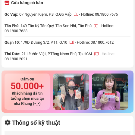
Cửa hàng có bán
Gò Vấp:
07 Nguyễn Kiệm, P.3, Q.Gò Vấp
-
Hotline: 08.1800.7675
Tân Phú:
149 Tân Kỳ Tân Quý, Tân Sơn Nhì, Tân Phú
-
Hotline:
08.1800.7633
Quận 10:
179D Đường 3/2, P.11, Q.10
-
Hotline: 08.1800.7612
Thủ Đức:
21 Lê Văn Việt, P.Tăng Nhơn Phú, Tp.HCM
-
Hotline:
08.1800.2021
Cám ơn
50.000+
Khách hàng đã tin
tưởng chọn mua tại
nhà Khang (-_-)
Thông số kỹ thuật