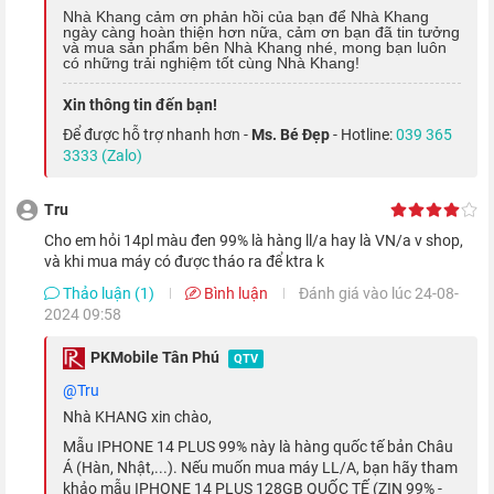
Nhà Khang cảm ơn phản hồi của bạn để Nhà Khang
các ứng dụng AR. Đồng thời,
Apple
cũng tối ưu chip để tản
ngày càng hoàn thiện hơn nữa, cảm ơn bạn đã tin tưởng
và mua sản phẩm bên Nhà Khang nhé, mong bạn luôn
nhiệt tốt hơn, giúp bạn sử dụng thoải mái trong thời gian dài.
có những trải nghiệm tốt cùng Nhà Khang!
Mặt khác, dung lượng RAM trên chiếc di động này cũng đã
Xin thông tin đến bạn!
được nâng lên 6 GB, thay vì 4 GB như thế hệ trước, nhờ vậy mà
Để được hỗ trợ nhanh hơn -
Ms. Bé Đẹp
- Hotline:
039 365
3333 (Zalo)
những tác vụ đa nhiệm hay mở nhiều ứng dụng cùng một lúc
được diễn ra nhanh chóng và cực kỳ ổn định.
Tru
Cho em hỏi 14pl màu đen 99% là hàng ll/a hay là VN/a v shop,
Chụp ảnh xuất sắc
và khi mua máy có được tháo ra để ktra k
Thảo luận (1)
Bình luận
Đánh giá vào lúc 24-08-
Dù không sở hữu hệ thống camera ấn tượng như các phiên bản
2024 09:58
Pro, nhưng cụm 2 camera sau cải tiến có cùng độ phân giải 12
PKMobile Tân Phú
QTV
MP của iPhone 14 Plus vẫn có thể mang đến những bức ảnh
@Tru
chụp sắc nét.
Nhà KHANG xin chào,
Ngoài ra, khả năng thu sáng trên phiên bản này cũng đã được
Mẫu IPHONE 14 PLUS 99% này là hàng quốc tế bản Châu
Á (Hàn, Nhật,...). Nếu muốn mua máy LL/A, bạn hãy tham
nâng cao hơn so với thế hệ trước, giúp cho những bức ảnh
khảo mẫu IPHONE 14 PLUS 128GB QUỐC TẾ (ZIN 99% -