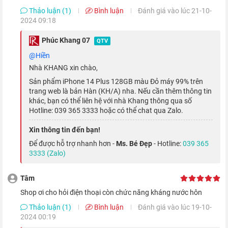
Thảo luận (1)
Bình luận
Đánh giá vào lúc 21-10-
2024 09:18
Phúc Khang 07
QTV
@Hiền
Nhà KHANG xin chào,
Sản phẩm iPhone 14 Plus 128GB màu Đỏ máy 99% trên
trang web là bản Hàn (KH/A) nha. Nếu cần thêm thông tin
khác, bạn có thể liên hệ với nhà Khang thông qua số
Hotline: 039 365 3333 hoặc có thể chat qua Zalo.
Xin thông tin đến bạn!
iPhone 14 Plus bản quốc tế mang phong cách thiết kế vuông
Để được hỗ trợ nhanh hơn -
Ms. Bé Đẹp
- Hotline:
039 365
vức sang trọng và hợp xu hướng, với khung máy được hoàn
3333 (Zalo)
thiện từ vật liệu nhôm nguyên khối cao cấp.
Tâm
Bên cạnh thiết kế sang trọng và tinh tế, nhà Táo còn mang đến
Shop ơi cho hỏi điện thoại còn chức năng kháng nước hôn
cho người dùng 5 tùy chọn màu sắc trẻ trung và cá tính, bao
Thảo luận (1)
Bình luận
Đánh giá vào lúc 19-10-
2024 00:19
gồm: trắng, đen, đỏ, xanh dương và tím, cho người dùng dễ