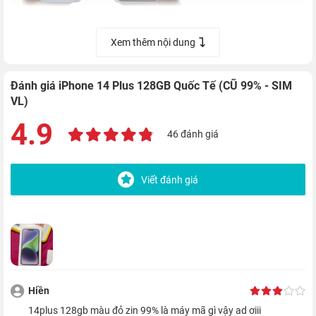
Ưu điểm nổi bật trên chiếc
iPhone quốc tế
này khiến bạn sẵn
Xem thêm nội dung
sàng chi tiền đến từ màn hình có kích thước 6.7 inch, mang
đến không gian hiển thị lớn hơn 21% so với bản tiêu chuẩn là
Đánh giá iPhone 14 Plus 128GB Quốc Tế (CŨ 99% - SIM
iPhone 14 quốc tế, cho phép mọi thao tác diễn ra dễ dàng và
VL)
thoải mái hơn.
4.9
46 đánh giá
Kết hợp với màn hình lớn là tấm nền OLED cùng công nghệ
Super Retina XDR, đạt độ phân giải 2778 x 1284 pixel và hỗ trợ
Viết đánh giá
HDR, mang đến cho bạn không gian giải trí đỉnh cao với các bộ
phim bom tấn mãn nhãn hay những trận game bùng nổ. Thiết
bị còn hỗ trợ công nghệ True Tone, giúp bạn có thể dễ dàng sử
dụng thiết bị ngay cả dưới ánh nắng chói.
iPhone 14 Plus có thiết kế cao cấp và bền
Hiền
bỉ
14plus 128gb màu đỏ zin 99% là máy mã gì vậy ad ơiii