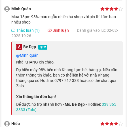
Minh Quân
Mua 13pm 98% màu ngẫu nhiên hả shop với pin thì tầm bao
nhiêu shop
Thảo luận (1)
Bình luận
Đánh giá vào lúc 02-02-
2025 19:26
Bé Đẹp
QTV
@Minh quân
Nhà KHANG xin chào,
Thiết bị còn được đi kèm với 6 GB RAM, giúp chạy đa nhiệm
Dạ hiện máy 98% bên nhà Khang tạm hết hàng ạ. Nếu cần
hay chơi game một cách mượt mà và ổn định. Hệ điều hành
thêm thông tin khác, bạn có thể liên hệ với nhà Khang
thông qua số Hotline: 0797 217 333 hoặc có thể chat qua
iOS 15 được trang bị nhiều tính năng hấp dẫn, cho phép bạn
Zalo.
thoải mái trải nghiệm 'cả thế giới' trong một thiết bị 'nhỏ bé'.
Xin thông tin đến bạn!
Để được hỗ trợ nhanh hơn -
Ms. Bé Đẹp
- Hotline:
039 365
3333 (Zalo)
Hiếu