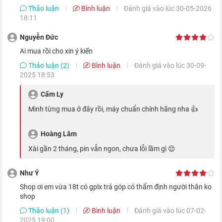
Thảo luận
Bình luận
Đánh giá vào lúc 30-05-2026
18:11
Nguyễn Đức
ai mua rồi cho xin ý kiến
Thảo luận (2)
Bình luận
Đánh giá vào lúc 30-09-
Hơn nữa,
màn hình iPhone 13 Pro Max
còn có khả năng tự
2025 18:53
điều chỉnh tần số quét linh hoạt từ 10 đến 120Hz dựa theo tác
vụ bạn đang sử dụng, giúp tối ưu thời lượng sử dụng pin và trải
Cẩm Ly
nghiệm mượt mà đến khó tin.
mình từng mua ở đây rồi, máy chuẩn chính hãng nha 👍
Hiệu năng không đối thủ với Apple A15
Hoàng Lâm
xài gần 2 tháng, pin vẫn ngon, chưa lỗi lầm gì 😌
iPhone 13 Pro Max 128GB
mang trong mình con chip Apple
A15 Bionic, với khả năng xử lý CPU và GPU mạnh hơn đến 50%
Như Ý
so với các chipset
smartphone
khác trên thị trường. Qua đó
Shop ơi em vừa 18t có gplx trả góp có thẩm định người thân ko
shop
giúp mọi tác vụ phức tạp đều được xử lý trong chớp mắt, ứng
Thảo luận (1)
Bình luận
Đánh giá vào lúc 07-02-
dụng nặng hay game có đồ họa cao chỉ là 'chuyện nhỏ'.
2025 19:00