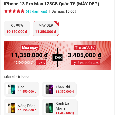
iPhone 13 Pro Max 128GB Quốc Tế (MÁY ĐẸP)
(49 đánh giá)
Đã mua: 10,009
Cũ 99%
MÁY ĐẸP
10,150,000 đ
11,350,000 đ
Mua ngay
Trả trước từ
11,350,000 ₫
3,405,000 ₫
Hoặc
15,500,000 ₫
-
26
%
Tỷ lệ trả trước
30
%
Màu sắc iPhone:
Bạc
Than Chì
11,550,000 ₫
11,350,000 ₫
Xanh Lá
Vàng Đồng
Alpine
11,550,000 ₫
11,350,000 ₫