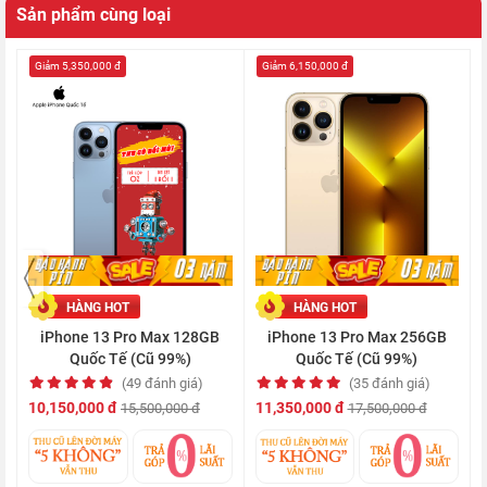
quyền của hãng.
Sản phẩm cùng loại
Giảm 5,350,000 đ
Giảm 6,150,000 đ
HÀNG HOT
HÀNG HOT
Hơn nữa, chiếc điện thoại này còn được trang bị chuẩn chống
iPhone 13 Pro Max 128GB
iPhone 13 Pro Max 256GB
nước và bụi IP68, giúp bạn an tâm sử dụng thiết bị dưới trời
Quốc Tế (Cũ 99%)
Quốc Tế (Cũ 99%)
(49 đánh giá)
(35 đánh giá)
mưa nhỏ hay tại công trường xây dựng.
10,150,000 đ
11,350,000 đ
15,500,000 đ
17,500,000 đ
Sức mạnh của hệ thống camera Pro mới