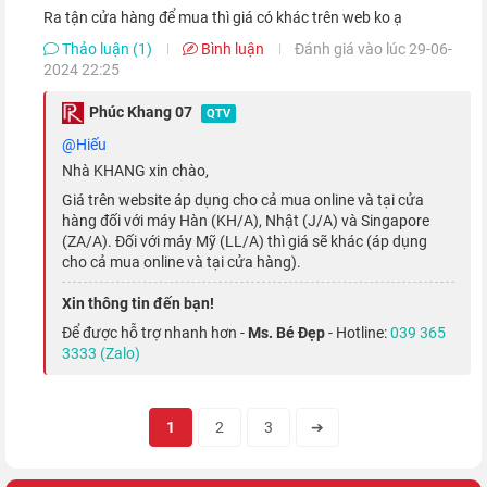
Ra tận cửa hàng để mua thì giá có khác trên web ko ạ
Thảo luận (1)
Bình luận
Đánh giá vào lúc 29-06-
2024 22:25
Phúc Khang 07
QTV
@Hiếu
Nhà KHANG xin chào,
Bên cạnh đó, chiếc iPhone Pro Max này còn được trang bị khả
Giá trên website áp dụng cho cả mua online và tại cửa
năng kết nối 5G nhiều băng tần và chuẩn Wifi-6 băng tầng kép,
hàng đối với máy Hàn (KH/A), Nhật (J/A) và Singapore
mang đến trải nghiệm kết nối không giây mượt mà hơn bao
(ZA/A). Đối với máy Mỹ (LL/A) thì giá sẽ khác (áp dụng
cho cả mua online và tại cửa hàng).
giờ hết.
Xin thông tin đến bạn!
Thiết kế sang trọng, lịch lãm và quý phái
Để được hỗ trợ nhanh hơn -
Ms. Bé Đẹp
- Hotline:
039 365
3333 (Zalo)
iPhone 13 Pro Max 128GB quốc tế
có thiết kế sang trọng, thời
thượng và tinh xảo đến từng đường nét. Với phần khung máy
1
2
3
➔
được hoàn thiện từ thép không gỉ, nằm giữa mặt lưng kính
cường lực và lớp kính bảo vệ màn hình Ceramic Shield độc