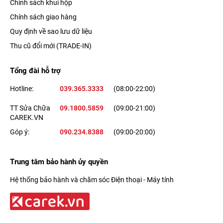
Chính sách khui hộp
thú vị.
Chính sách giao hàng
Quy định về sao lưu dữ liệu
Thu cũ đổi mới (TRADE-IN)
Tổng đài hỗ trợ
Hotline:
039.365.3333
(08:00-22:00)
TT Sửa Chữa
09.1800.5859
(09:00-21:00)
CAREK.VN
Góp ý:
090.234.8388
(09:00-20:00)
Ấn tượng hơn nữa khi 13 Pro Max còn có thể quay video
Trung tâm bảo hành ủy quyền
macro, giúp bạn có được những thước phim như chương trình
Hệ thống bảo hành và chăm sóc Điện thoại - Máy tính
truyền hình Discovery, lưu lại cảnh thiên nhiên ở góc nhìn gần
nhất.