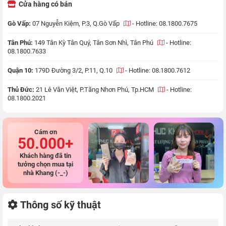
Cửa hàng có bán
Gò Vấp:
07 Nguyễn Kiệm, P.3, Q.Gò Vấp
-
Hotline: 08.1800.7675
Tân Phú:
149 Tân Kỳ Tân Quý, Tân Sơn Nhì, Tân Phú
-
Hotline:
08.1800.7633
Quận 10:
179D Đường 3/2, P.11, Q.10
-
Hotline: 08.1800.7612
Thủ Đức:
21 Lê Văn Việt, P.Tăng Nhơn Phú, Tp.HCM
-
Hotline:
08.1800.2021
Cám ơn
50.000+
Khách hàng đã tin
tưởng chọn mua tại
nhà Khang (-_-)
Thông số kỹ thuật