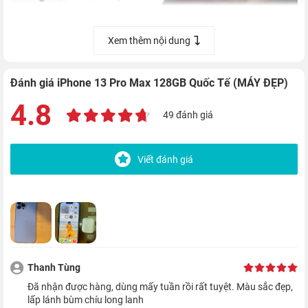
Xem thêm nội dung
Đánh giá iPhone 13 Pro Max 128GB Quốc Tế (MÁY ĐẸP)
4.8
49 đánh giá
Đây cũng là chiếc
iPhone quốc tế
đầu tiên của Táo Khuyết
Viết đánh giá
được trang bị màn hình ProMotion 120Hz siêu mượt, giúp bạn
trải nghiệm sự mượt mà hơn bao giờ hết từ hiệu ứng chuyển
cảnh cho đến thao tác vuốt chạm.
Thanh Tùng
Đã nhận được hàng, dùng mấy tuần rồi rất tuyệt. Màu sắc đẹp,
lấp lánh bùm chíu long lanh