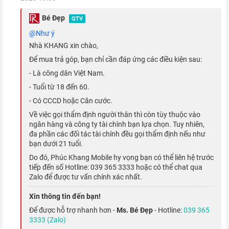
Bé Đẹp
QTV
@Như ý
Nhà KHANG xin chào,
Để mua trả góp, bạn chỉ cần đáp ứng các điều kiện sau:
- Là công dân Việt Nam.
- Tuổi từ 18 đến 60.
- Có CCCD hoặc Căn cước.
Về việc gọi thẩm định người thân thì còn tùy thuộc vào
ngân hàng và công ty tài chình bạn lựa chọn. Tuy nhiên,
đa phần các đối tác tài chính đều gọi thẩm định nếu như
Không chỉ mang đến tốc độ cao, A15 Bionic còn tích hợp bộ
bạn dưới 21 tuổi.
xử lý hình ảnh mới ISP; bảo mật an toàn dữ liệu Face ID, các
Do đó, Phúc Khang Mobile hy vọng bạn có thể liên hệ trước
tiếp đến số Hotline: 039 365 3333 hoặc có thể chat qua
thông tin cá nhân; hỗ trợ trí tuệ nhân tạo với 15,8 nghìn tỉ phép
Zalo để được tư vấn chính xác nhất.
tính mỗi giây, cho phép chạy các tính năng như Cinematic hay
Xin thông tin đến bạn!
Smart HDR 4 trơn tru và ổn định.
Để được hỗ trợ nhanh hơn -
Ms. Bé Đẹp
- Hotline:
039 365
3333 (Zalo)