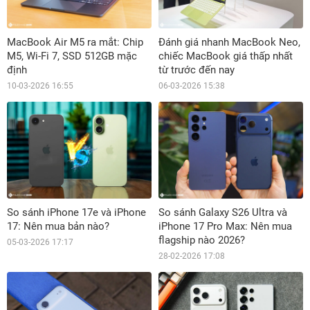
MacBook Air M5 ra mắt: Chip
Đánh giá nhanh MacBook Neo,
M5, Wi-Fi 7, SSD 512GB mặc
chiếc MacBook giá thấp nhất
định
từ trước đến nay
10-03-2026 16:55
06-03-2026 15:38
So sánh iPhone 17e và iPhone
So sánh Galaxy S26 Ultra và
17: Nên mua bản nào?
iPhone 17 Pro Max: Nên mua
flagship nào 2026?
05-03-2026 17:17
28-02-2026 17:08