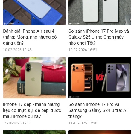
Đánh giá iPhone Air sau 4
So sánh iPhone 17 Pro Max và
tháng: Mỏng, nhẹ nhưng có
Galaxy S25 Ultra: Chọn máy
đáng tiền?
nào chơi Tết?
10-02-2026 18:45
10-02-2026 16:51
iPhone 17 đẹp - mạnh nhưng
So sánh iPhone 17 Pro và
liệu có thực sự 'đè bẹp' được
Samsung Galaxy S24 Ultra: Ai
mẫu iPhone cũ này
thắng?
15-10-2025 17:01
11-10-2025 17:30