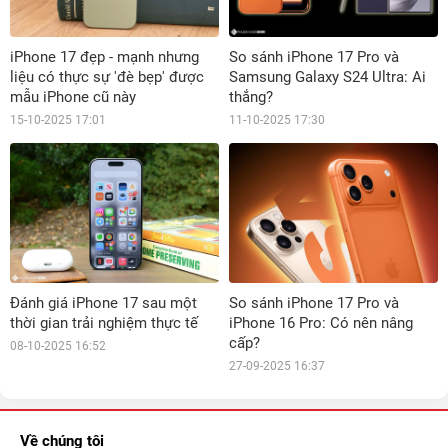
iPhone 17 đẹp - mạnh nhưng
So sánh iPhone 17 Pro và
liệu có thực sự 'đè bẹp' được
Samsung Galaxy S24 Ultra: Ai
mẫu iPhone cũ này
thắng?
15-10-2025 17:01
11-10-2025 17:30
Đánh giá iPhone 17 sau một
So sánh iPhone 17 Pro và
thời gian trải nghiệm thực tế
iPhone 16 Pro: Có nên nâng
cấp?
08-10-2025 16:52
27-09-2025 16:37
Về chúng tôi