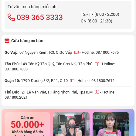
Tư vấn mua hàng miễn phí
T2 - T7 (8:00 - 22:00)
039 365 3333
CN (8:00 - 21:30)
Cửa hàng có bán
Gò Vấp:
07 Nguyễn Kiệm, P.3, Q.Gò Vấp
-
Hotline: 08.1800.7675
Tân Phú:
149 Tân Kỳ Tân Quý, Tân Sơn Nhì, Tân Phú
-
Hotline:
08.1800.7633
Quận 10:
179D Đường 3/2, P.11, Q.10
-
Hotline: 08.1800.7612
Thủ Đức:
21 Lê Văn Việt, P.Tăng Nhơn Phú, Tp.HCM
-
Hotline:
08.1800.2021
Cám ơn
50.000+
Khách hàng đã tin