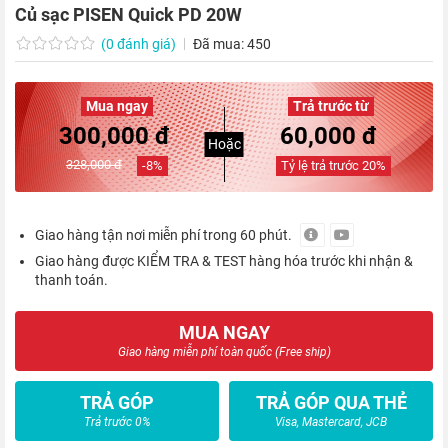
Củ sạc PISEN Quick PD 20W
(0 đánh giá)
Đã mua: 450
Mua ngay
Trả trước từ
300,000 đ
60,000 đ
Hoặc
328,000 đ
-
8
%
Tỷ lệ trả trước
20
%
Giao hàng tận nơi miễn phí trong 60 phút.
Giao hàng được KIỂM TRA & TEST hàng hóa trước khi nhận &
thanh toán.
MUA NGAY
Giao hàng miễn phí toàn quốc (Free ship)
TRẢ GÓP
TRẢ GÓP QUA THẺ
Trả trước 0%
Visa, Mastercard, JCB