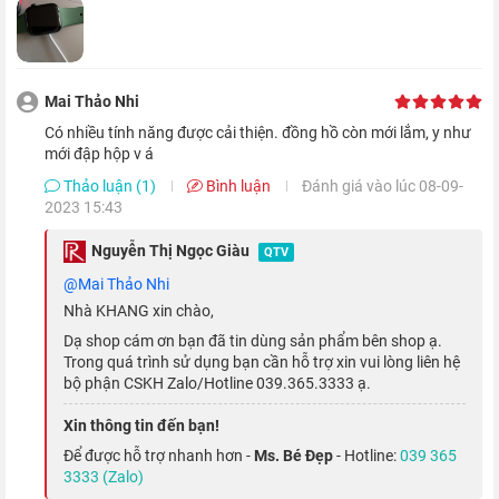
Màn hình OLED lớn có độ sáng cao và sắc
nét
Mai Thảo Nhi
Nhờ vào viền màn hình chỉ mỏng 1.7 mm và kích thước khung
Có nhiều tính năng được cải thiện. đồng hồ còn mới lắm, y như
viền được tăng lên 41 mm thay vì 40 mm như phiên bản cũ,
mới đập hộp v á
màn hình Watch S7
có không gian hiển thị tăng hơn 20% so với
Thảo luận (1)
Bình luận
Đánh giá vào lúc 08-09-
2023 15:43
Apple Watch SE
và 50% so với Watch Series 3.
Nguyễn Thị Ngọc Giàu
QTV
@Mai Thảo Nhi
Nhà KHANG xin chào,
Dạ shop cám ơn bạn đã tin dùng sản phẩm bên shop ạ.
Trong quá trình sử dụng bạn cần hỗ trợ xin vui lòng liên hệ
bộ phận CSKH Zalo/Hotline 039.365.3333 ạ.
Xin thông tin đến bạn!
Để được hỗ trợ nhanh hơn -
Ms. Bé Đẹp
- Hotline:
039 365
3333 (Zalo)