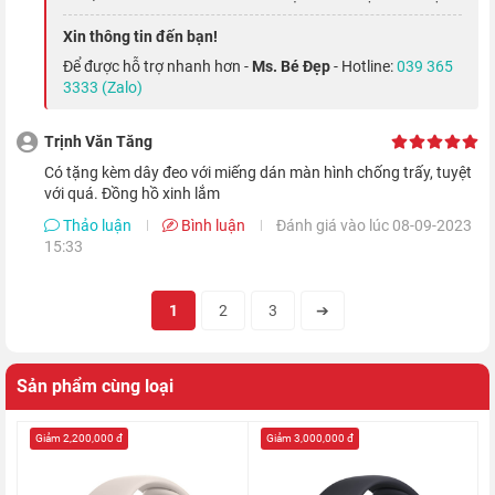
nhiều tính năng như theo dõi sức khỏe, hỗ trợ các bài tập thể
Xin thông tin đến bạn!
thao, theo dõi giấc ngủ,... hệ điều hành này còn bổ sung tính
Để được hỗ trợ nhanh hơn -
Ms. Bé Đẹp
- Hotline:
039 365
năng lướt QuickPath và bàn phím fullsize dựa trên công nghệ
3333 (Zalo)
machine learning, giúp bạn thao tác nhanh và chính xác hơn.
Trịnh Văn Tăng
Bộ sưu tập mặt đồng hồ đa dạng
Có tặng kèm dây đeo với miếng dán màn hình chống trấy, tuyệt
với quá. Đồng hồ xinh lắm
Thảo luận
Bình luận
Đánh giá vào lúc 08-09-2023
15:33
1
2
3
➔
Sản phẩm cùng loại
Giảm 2,200,000 đ
Giảm 3,000,000 đ
Với WatchOS 8, bạn đã có thể cá nhân hóa chiếc smartwatch