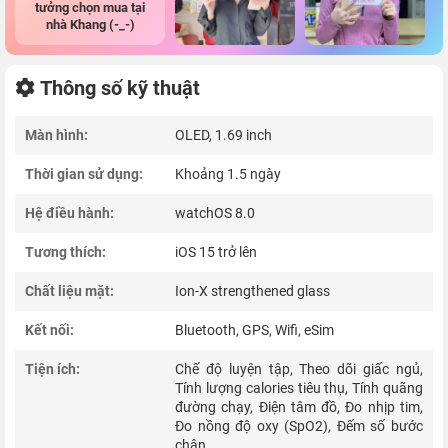
tưởng chọn mua tại
nhà Khang (-_-)
Thông số kỹ thuật
Màn hình:
OLED, 1.69 inch
Thời gian sử dụng:
Khoảng 1.5 ngày
Hệ điều hành:
watchOS 8.0
Tương thích:
iOS 15 trở lên
Chất liệu mặt:
Ion-X strengthened glass
Kết nối:
Bluetooth, GPS, Wifi, eSim
Tiện ích:
Chế độ luyện tập, Theo dõi giấc ngủ,
Tính lượng calories tiêu thụ, Tính quãng
đường chạy, Điện tâm đồ, Đo nhịp tim,
Đo nồng độ oxy (SpO2), Đếm số bước
chân