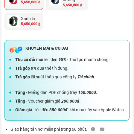
5,650,000 ₫
5,650,000 ₫
Xanh lá
5,650,000 ₫
Thu củ đổi mới
lên đến
95%
- Thủ tục nhanh chóng.
Trả góp
0%
qua thẻ tín dụng.
Trả góp
lãi suất thấp qua công ty
Tài chính.
Tặng
- Miếng dán PDF chống trầy
150.000đ.
Tặng
- Voucher giảm giá
200.000đ.
Giảm giá
- lên đến
350.000đ.
khi mua dây sạc Apple Watch
Giao hàng tận nơi miễn phí trong 60 phút.