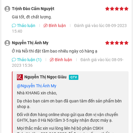
Trịnh Đào Cẩm Nguyệt
Không chỉ có kích thước màn hình lớn hơn, các nút bấm trên
Giá tốt, đt chất lượng.
màn hình cũng được Apple thiết kế to hơn, cho phép bạn sử
Thảo luận
Bình luận
Đánh giá vào lúc 08-09-2023
dụng đồng hồ trực quan và dễ dàng hơn bao giờ hết.
15:40
Nguyễn Thị Ánh My
Ở Hà Nỗi thì đặt tầm bao nhiêu ngày có hàng ạ
Thảo luận (1)
Bình luận
Đánh giá vào lúc 08-09-
2023 15:36
Nguyễn Thị Ngọc Giàu
QTV
@Nguyễn Thị Ánh My
Nhà KHANG xin chào,
Dạ chào bạn cám ơn bạn đã quan tâm đến sản phẩm bên
shop ạ.
Hơn nữa, với tấm nền OLED có độ phân giải 352 x 430 pixel,
Đối với đơn hàng online shop gửi qua đơn vị vận chuyển
GHTK, bạn ở Hà Nội tầm 3-5 ngày nhận được máy ạ.
cho thông tin và hình ảnh hiển thị sắc nét đến từng chi tiết. Độ
Mọi thắc mắc xin vui lòng liên hệ bộ phận CSKH
sáng của tính năng Always-On Retina display cũng cao