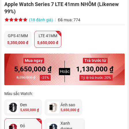
Apple Watch Series 7 LTE 41mm NHÔM (Likenew
99%)
(18 đánh giá)
Đã mua: 774
GPS 41MM
LTE 41MM
5,350,000 đ
5,650,000 đ
Mua ngay
Trả trước từ
5,650,000 ₫
1,130,000 ₫
Hoặc
8,250,000 ₫
-
31
%
Tỷ lệ trả trước
20
%
Màu sắc Watch:
Đen
Ánh sao
5,650,000 ₫
5,650,000 ₫
Xanh
Đỏ
dương