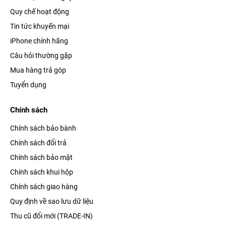
Quy chế hoạt động
Nhờ được hỗ trợ eSim, bạn đã có thể nghe / gọi trực tiếp ngay
Tin tức khuyến mại
trên đồng hồ mà không cần đến
iPhone
. Hơn nữa, thiết bị còn
iPhone chính hãng
có thể nhận những thông báo tin nhắn, các cuộc gọi,
Câu hỏi thường gặp
Messenger, Zalo,... khi được kết nối bluetooth với
smartphone
.
Mua hàng trả góp
Rèn luyện sức khỏe mọi lúc mọi nơi
Tuyển dụng
Nhờ được tích hợp nhiều chế độ luyện tập khác nhau từ đạp
Chính sách
xe, chạy bộ, leo núi, bơi đội, yoga,... đồng hồ Watch Series 7 sẽ
Chính sách bảo bành
là động lực để bạn tập luyện và nâng cao sức khỏe mỗi ngày.
Chính sách đổi trả
Chính sách bảo mật
Chính sách khui hộp
Chính sách giao hàng
Quy định về sao lưu dữ liệu
Thu cũ đổi mới (TRADE-IN)