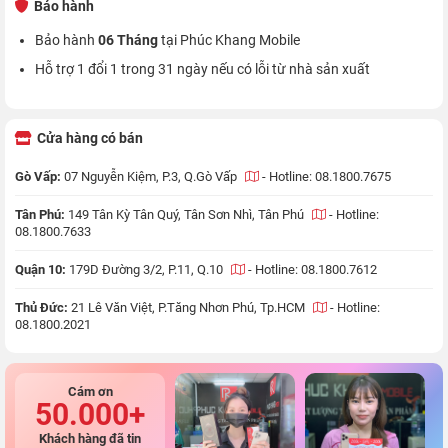
Bảo hành
Bảo hành
06 Tháng
tại Phúc Khang Mobile
Hỗ trợ 1 đổi 1 trong 31 ngày nếu có lỗi từ nhà sản xuất
Cửa hàng có bán
Gò Vấp:
07 Nguyễn Kiệm, P.3, Q.Gò Vấp
-
Hotline: 08.1800.7675
Tân Phú:
149 Tân Kỳ Tân Quý, Tân Sơn Nhì, Tân Phú
-
Hotline:
08.1800.7633
Quận 10:
179D Đường 3/2, P.11, Q.10
-
Hotline: 08.1800.7612
Thủ Đức:
21 Lê Văn Việt, P.Tăng Nhơn Phú, Tp.HCM
-
Hotline:
08.1800.2021
Cám ơn
50.000+
Khách hàng đã tin