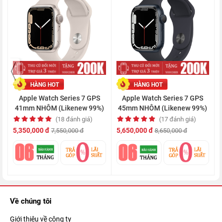
của mình bằng cách tạo ra những mặt đồng hồ theo sở thích
cá nhân. Và nổi bật nhất trong bộ sưu tập mặt đồng hồ của
chiếc
Apple Watch
này là Coutour, khi nhà Táo đã đẩy tất
cả chữ số ra sát cạnh viền và chúng có thể chuyển động linh
hoạt theo thời gian thực.
HÀNG HOT
HÀNG HOT
Nghe gọi trực tiếp ngay trên đồng hồ
Apple Watch Series 7 GPS
Apple Watch Series 7 GPS
41mm NHÔM (Likenew 99%)
45mm NHÔM (Likenew 99%)
(18 đánh giá)
(17 đánh giá)
5,350,000 đ
5,650,000 đ
7,550,000 đ
8,650,000 đ
Về chúng tôi
Giới thiệu về công ty