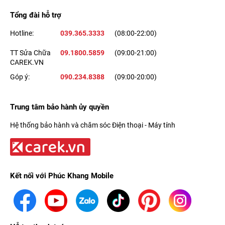
Tổng đài hỗ trợ
Hotline:
039.365.3333
(08:00-22:00)
TT Sửa Chữa
09.1800.5859
(09:00-21:00)
Đặc biệt, các bài tập trên Watch S7 đều có tính năng tự động
CAREK.VN
tạm dừng và tiếp tục, vì vậy mà các chỉ số đo lại sẽ phản ánh
Góp ý:
090.234.8388
(09:00-20:00)
chính xác hơn thời gian dành cho việc di chuyển và đứng yên.
Hơn nữa, hệ thống còn có các bài tập thể dục tại chỗ để bạn
Trung tâm bảo hành ủy quyền
tranh thủ tập luyện ở bất cứ đâu.
Hệ thống bảo hành và chăm sóc Điện thoại - Máy tính
An toàn hơn với tính năng phát hiện té ngã
Kết nối với Phúc Khang Mobile