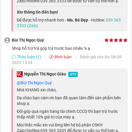
Zalo/Hotline 039.365.3333 để được tư vấn cụ thể hơn ạ.
hơn 70% so với S6, giúp bạn xem giờ và các thông báo dễ dàng
Xin thông tin đến bạn!
hơn.
Để được hỗ trợ nhanh hơn -
Ms. Bé Đẹp
- Hotline:
039 365
3333 (Zalo)
Hệ điều hành WatchOS 8 được tối ưu tốt
Bùi Thị Ngọc Quý
Shop hỗ trợ trả góp trả trước bao nhiêu % ạ
Thảo luận (1)
Bình luận
Đánh giá vào lúc 08-09-
2023 15:34
Nguyễn Thị Ngọc Giàu
QTV
@Bùi Thị Ngọc Quý
Nhà KHANG xin chào,
Dạ chào bạn cám ơn bạn đã quan tâm đến sản phẩm bên
shop ạ.
Đối góp qua ngân hàng tài chính CCCD thì bạn trả trước
thấp nhất 10% giá trị của máy ạ.
WatchOS 8 là hệ điều hành được thiết kế riêng nhằm tối ưu
Mọi thắc mắc xin vui lòng liên hệ bộ phận CSKH
hiển thị cho
Apple Watch S7
. Bên cạnh việc được trang bị
Zalo/Hotline 039.365.3333 để được tư vấn cụ thể hơn ạ.