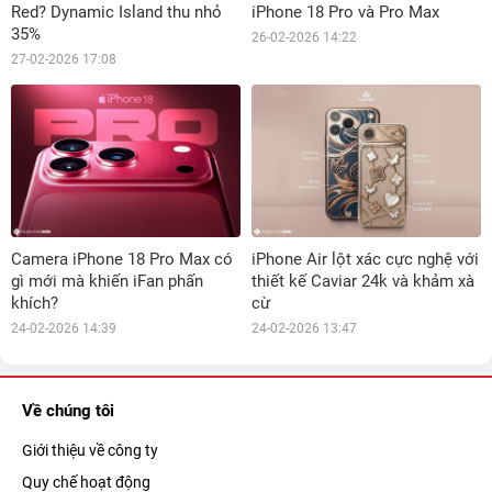
Red? Dynamic Island thu nhỏ
iPhone 18 Pro và Pro Max
35%
26-02-2026 14:22
27-02-2026 17:08
Camera iPhone 18 Pro Max có
iPhone Air lột xác cực nghệ với
gì mới mà khiến iFan phấn
thiết kế Caviar 24k và khảm xà
khích?
cừ
24-02-2026 14:39
24-02-2026 13:47
Về chúng tôi
Giới thiệu về công ty
Quy chế hoạt động