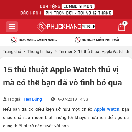
0
45 NGÀY MIỄN PHÍ 1 ĐỔI 1
BẢO HÀNH RƠI VỠ MIỄN PHÍ
Trang chủ
Thông tin hay
Tin mới
15 thủ thuật Apple Watch thú 
15 thủ thuật Apple Watch thú vị
mà có thể bạn đã vô tình bỏ qua
Tác giả:
Tiến Dũng
19-07-2019 14:33
Nếu bạn đã có điều kiện sở hữu một chiếc
Apple Watch
, bạn
chắc chắn sẽ muốn biết những lời khuyên hữu ích để việc sử
dụng thiết bị trở nên tuyệt vời hơn.