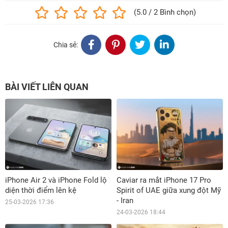
(5.0 / 2 Bình chọn)
Chia sẻ:
BÀI VIẾT LIÊN QUAN
iPhone Air 2 và iPhone Fold lộ
Caviar ra mắt iPhone 17 Pro
diện thời điểm lên kệ
Spirit of UAE giữa xung đột Mỹ
- Iran
25-03-2026 17:36
24-03-2026 18:44