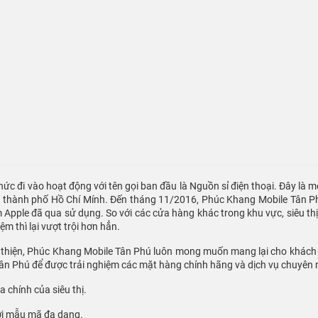
hức đi vào hoạt động với tên gọi ban đầu là Nguồn sỉ điện thoại. Đây là mộ
c thành phố Hồ Chí Mính. Đến tháng 11/2016, Phúc Khang Mobile Tân P
pple đã qua sử dụng. So với các cửa hàng khác trong khu vực, siêu thị 
m thì lại vượt trội hơn hẳn.
n thiện, Phúc Khang Mobile Tân Phú luôn mong muốn mang lại cho khách h
Tân Phú để được trải nghiệm các mặt hàng chính hãng và dịch vụ chuyên 
 chính của siêu thị.
ới mẫu mã đa dạng.