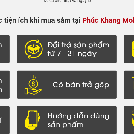
Kể cả chủ nhật và ngày lễ
 tiện ích khi mua sắm tại
Phúc Khang Mob