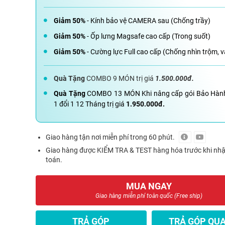
Giảm 50%
- Kính bảo vệ CAMERA sau (Chống trầy)
Giảm 50%
- Ốp lưng Magsafe cao cấp (Trong suốt)
Giảm 50%
- Cường lực Full cao cấp (Chống nhìn trộm, v
Quà Tặng
COMBO 9 MÓN trị giá
1.500.000đ.
Quà Tặng
COMBO 13 MÓN Khi nâng cấp gói Bảo Hàn
1 đổi 1 12 Tháng trị giá
1.950.000đ.
Giao hàng tận nơi miễn phí trong 60 phút.
Giao hàng được KIỂM TRA & TEST hàng hóa trước khi nh
toán.
MUA NGAY
Giao hàng miễn phí toàn quốc (Free ship)
TRẢ GÓP
TRẢ GÓP QUA