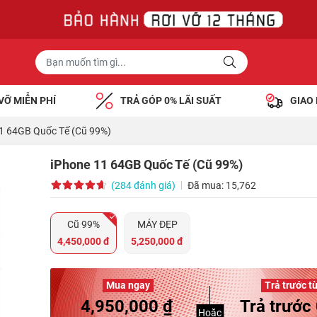
VỠ MIỄN PHÍ
TRẢ GÓP 0% LÃI SUẤT
GIAO
1 64GB Quốc Tế (Cũ 99%)
iPhone 11 64GB Quốc Tế (Cũ 99%)
(284 đánh giá)
Đã mua: 15,762
Cũ 99%
MÁY ĐẸP
4,450,000 đ
5,250,000 đ
Mua ngay
Trả trước t
4,950,000 ₫
Trả trước 
Hoặc