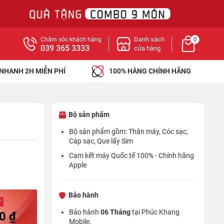
Danh sách
Chăm sóc khách hàng
0
039 365 3333
cửa hàng
 NHANH 2H MIỄN PHÍ
100% HÀNG CHÍNH HÃNG
Bộ sản phẩm
Bộ sản phẩm gồm: Thân máy, Cóc sạc,
Cáp sạc, Que lấy Sim
Cam kết máy Quốc tế 100% - Chính hãng
Apple
Bảo hành
ừ
Bảo hành
06 Tháng
tại Phúc Khang
0 ₫
Mobile.