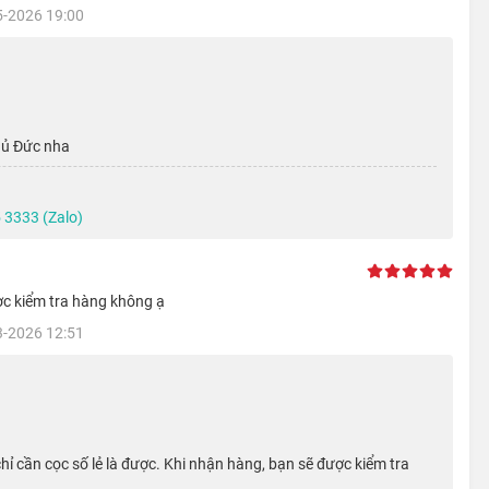
5-2026 19:00
hủ Đức nha
 3333 (Zalo)
ợc kiểm tra hàng không ạ
3-2026 12:51
hỉ cần cọc số lẻ là được. Khi nhận hàng, bạn sẽ được kiểm tra
với độ phân giải HD+. Màn hình này cho phép iPhone 11 có độ