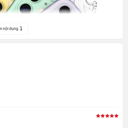
m nội dung
ặt lưng kính và đây là loại kính bền nhất từ trước tới nay dùng
rọng lượng nhẹ, nhưng đồng thời cũng cứng cáp. Phím tắt âm
phù hợp hơn trong quá trình sử dụng máy.
 tấm nền tốt nhất