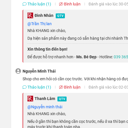
Thảo luận (1)
Bình luận
Đánh giá vào lúc 30-0
Đình Nhân
QTV
@Trần Thị lan
Nhà KHANG xin chào,
Dạ hiện sản phẩm này đang có sẳn hàng tại chi nhánh T
Xin thông tin đến bạn!
Để được hỗ trợ nhanh hơn -
Ms. Bé Đẹp
- Hotline:
039 365
Nguyễn Minh Thái
Shop cho em hỏi có cần cọc trước. Với khi nhận hàng có đư
Thảo luận (1)
Bình luận
Đánh giá vào lúc 02-0
Thanh Lâm
QTV
@Nguyễn minh thái
Nhà KHANG xin chào,
Nếu ở gần thì bạn không cần cọc trước, nếu ở xa thì bạn c
Màn hình LCD của iPhone 11 có cái tên là Liquid Retina 
máy trước khi thanh toán nha.