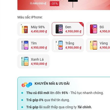
7,180,000 ₫
-
31
%
Màu sắc iPhone:
Máy 98%
Đen
Đỏ
4,450,000 ₫
4,950,000 ₫
4,950,0
Tím
Trắng
Vàng
4,950,000 ₫
4,950,000 ₫
4,950,0
Xanh Lá
4,950,000 ₫
Thu củ đổi mới
lên đến
95%
- Thủ tục nhanh chóng.
Trả góp
0%
qua thẻ tín dụng.
Trả góp
lãi suất thấp qua công ty
Tài chính.