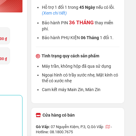
Hỗ trợ 1 đổi 1 trong
45 Ngày
nếu có lỗi.
(Xem chi tiết)
36 THÁNG
Bảo hành PIN
thay miễn
phí.
Bảo hành PHỤ KIỆN
06 Tháng
1 đổi 1.
00 ₫
Tình trạng quy cách sản phẩm
00 ₫
Máy trần, không hộp đã qua sử dụng
Ngoại hình có trầy xước nhẹ, Mặt kính có
thể có xước nhẹ
Cam kết máy Main Zin, Màn Zin
Cửa hàng có bán
Gò Vấp:
07 Nguyễn Kiệm, P.3, Q.Gò Vấp
-
Hotline: 08.1800.7675