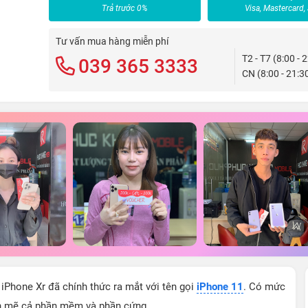
Trả trước 0%
Visa, Mastercard,
Tư vấn mua hàng miễn phí
T2 - T7 (8:00 - 
039 365 3333
CN (8:00 - 21:3
 iPhone Xr đã chính thức ra mắt với tên gọi
iPhone 11
. Có mức
h mẽ cả phần mềm và phần cứng.