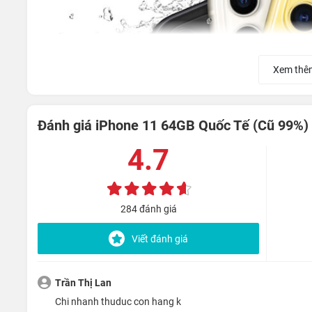
Xem thê
Đánh giá iPhone 11 64GB Quốc Tế (Cũ 99%)
Apple cho biết, họ đã hoàn thiện trên iPhone mới với một m
4.7
cho iPhone.
Thiết kế 2 mặt kính, kèm viền nhôm giúp iPhone 11 có t
284 đánh giá
được thiết kế lại thành dạng tròn và có cơ cấu gạt xuống, 
Viết đánh giá
Màn hình Liquid Retina được đánh giá là
Trần Thị Lan
chi nhanh thuduc con hang k