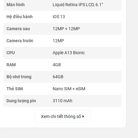
Màn hình
Liquid Retina IPS LCD, 6.1"
Hệ điều hành
iOS 13
Camera sau
12MP + 12MP
Camera trước
12MP
CPU
Apple A13 Bionic
RAM
4GB
Bộ nhớ trong
64GB
Thẻ SIM
Nano SIM + eSIM
Dung lượng pin
3110 mAh
Xem chi tiết thông số