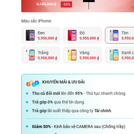
9,180,000 ₫
-
35
%
Màu sắc iPhone:
Đen
Đỏ
Tím
5,950,000 ₫
5,950,000 ₫
5,950,0
Trắng
Vàng
Xanh 
5,950,000 ₫
5,950,000 ₫
5,950,0
Thu củ đổi mới
lên đến
95%
- Thủ tục nhanh chóng.
Trả góp
0%
qua thẻ tín dụng.
Trả góp
lãi suất thấp qua công ty
Tài chính.
Giảm 50%
- Kính bảo vệ CAMERA sau (Chống trầy)