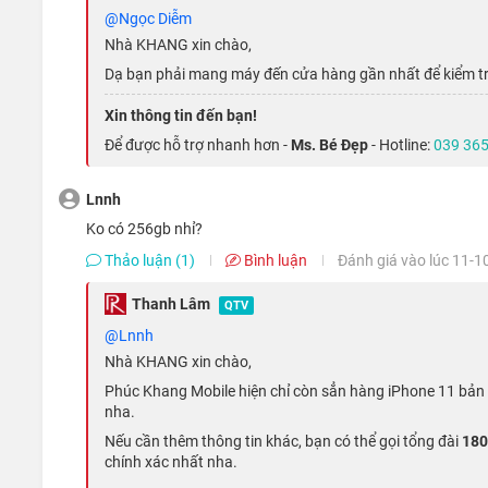
@Ngọc Diễm
Nhà KHANG xin chào,
Dạ bạn phải mang máy đến cửa hàng gần nhất để kiểm tr
Xin thông tin đến bạn!
Để được hỗ trợ nhanh hơn -
Ms. Bé Đẹp
- Hotline:
039 365
Lnnh
ko có 256gb nhỉ?
Thảo luận (1)
Bình luận
Đánh giá vào lúc 11-1
Thanh Lâm
QTV
@Lnnh
Nhà KHANG xin chào,
Phúc Khang Mobile hiện chỉ còn sẳn hàng iPhone 11 bản 
Màn hình LCD của iPhone 11 có cái tên là Liquid Retina 
nha.
sáng tốt hơn, kèm theo đó thì với chuẩn Retina của Apple c
Nếu cần thêm thông tin khác, bạn có thể gọi tổng đài
180
chính xác nhất nha.
Thêm vào đó, màn hình rộng cũng cho phép điện thoại iPho