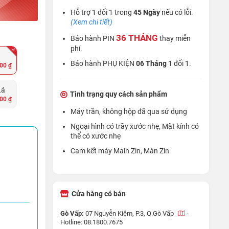
Hỗ trợ 1 đổi 1 trong
45 Ngày
nếu có lỗi.
(Xem chi tiết)
36 THÁNG
Bảo hành PIN
thay miễn
phí.
Bảo hành PHỤ KIỆN
06 Tháng
1 đổi 1.
00 ₫
Lá
Tình trạng quy cách sản phẩm
00 ₫
Máy trần, không hộp đã qua sử dụng
Ngoại hình có trầy xước nhẹ, Mặt kính có
thể có xước nhẹ
Cam kết máy Main Zin, Màn Zin
Cửa hàng có bán
Gò Vấp:
07 Nguyễn Kiệm, P.3, Q.Gò Vấp
-
Hotline: 08.1800.7675