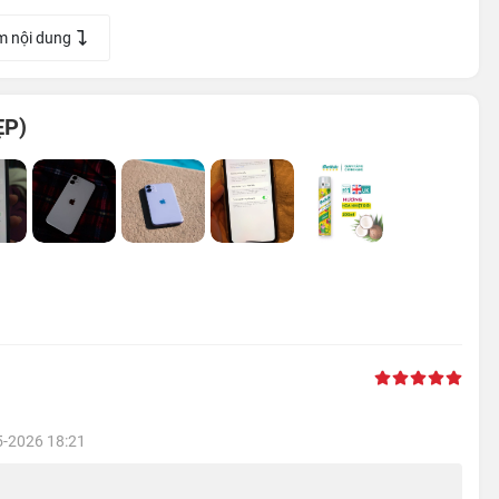
m nội dung
ẸP)
ặt lưng kính và đây là loại kính bền nhất từ trước tới nay dùng
rọng lượng nhẹ, nhưng đồng thời cũng cứng cáp. Phím tắt âm
phù hợp hơn trong quá trình sử dụng máy.
 tấm nền tốt nhất
5-2026 18:21