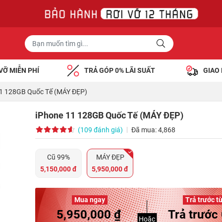
VỠ MIỄN PHÍ
TRẢ GÓP 0% LÃI SUẤT
GIAO
11 128GB Quốc Tế (MÁY ĐẸP)
iPhone 11 128GB Quốc Tế (MÁY ĐẸP)
(109 đánh giá)
Đã mua: 4,868
Cũ 99%
MÁY ĐẸP
5,150,000 đ
5,950,000 đ
Mua ngay
Trả trước t
5,950,000 ₫
Trả trước 
Hoặc