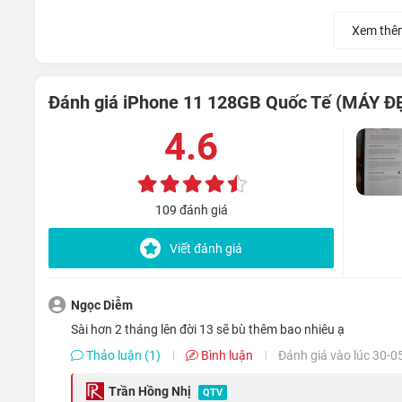
Xem thê
Đánh giá iPhone 11 128GB Quốc Tế (MÁY Đ
Apple cho biết, họ đã hoàn thiện trên iPhone mới với một m
4.6
cho iPhone.
Thiết kế 2 mặt kính, kèm viền nhôm giúp iPhone 11 có t
109 đánh giá
được thiết kế lại thành dạng tròn và có cơ cấu gạt xuống, 
Viết đánh giá
Màn hình Liquid Retina được đánh giá là
Ngọc Diễm
Sài hơn 2 tháng lên đời 13 sẽ bù thêm bao nhiêu ạ
Thảo luận (1)
Bình luận
Đánh giá vào lúc 30-0
Trần Hồng Nhị
QTV