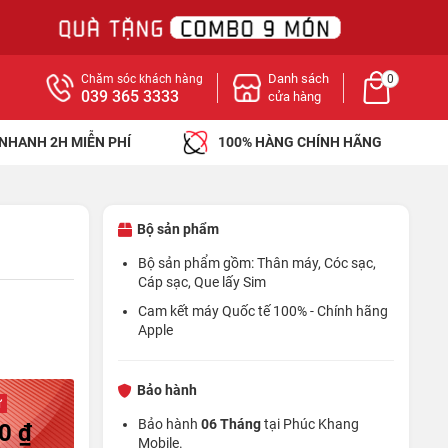
Danh sách
Chăm sóc khách hàng
0
039 365 3333
cửa hàng
 NHANH 2H MIỄN PHÍ
100% HÀNG CHÍNH HÃNG
Bộ sản phẩm
Bộ sản phẩm gồm: Thân máy, Cóc sạc,
Cáp sạc, Que lấy Sim
Cam kết máy Quốc tế 100% - Chính hãng
Apple
Bảo hành
ừ
Bảo hành
06 Tháng
tại Phúc Khang
0 ₫
Mobile.