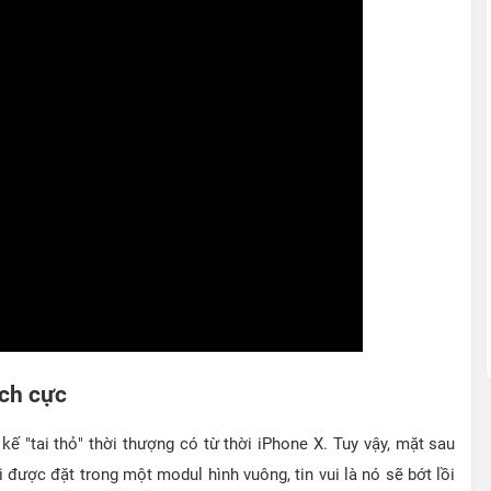
ích cực
ế "tai thỏ" thời thượng có từ thời iPhone X. Tuy vậy, mặt sau
được đặt trong một modul hình vuông, tin vui là nó sẽ bớt lồi