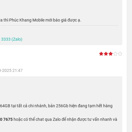
a thì Phúc Khang Mobile mới báo giá được ạ.
 3333 (Zalo)
0-2025 21:47
64GB tại tất cả chi nhánh, bản 256Gb hiện đang tạm hết hàng
với độ phân giải HD+. Màn hình này cho phép iPhone 11 có độ
ó khả năng tái hiện màu thực sự tốt.
0 7675
hoặc có thể chat qua Zalo để nhận được tư vấn nhanh và
ne 11 hiển thị nhiều thông tin hơn mà lại không bị quá to để