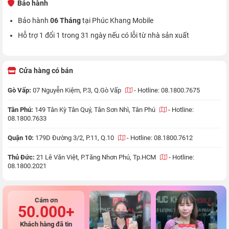
Bảo hành
Bảo hành
06 Tháng
tại Phúc Khang Mobile
Hỗ trợ 1 đổi 1 trong 31 ngày nếu có lỗi từ nhà sản xuất
Cửa hàng có bán
Gò Vấp:
07 Nguyễn Kiệm, P.3, Q.Gò Vấp
-
Hotline: 08.1800.7675
Tân Phú:
149 Tân Kỳ Tân Quý, Tân Sơn Nhì, Tân Phú
-
Hotline:
08.1800.7633
Quận 10:
179D Đường 3/2, P.11, Q.10
-
Hotline: 08.1800.7612
Thủ Đức:
21 Lê Văn Việt, P.Tăng Nhơn Phú, Tp.HCM
-
Hotline:
08.1800.2021
Cám ơn
50.000+
Khách hàng đã tin