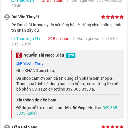
Thảo luận
Bình luận
Đánh giá vào lúc 14-09-2023
20:40
Bùi Văn Thuyết
rẻ lắm chất lượng uy tín nên ủng hộ nè, Hàng chính hãng, nhận
tin nhắn đầy đủ
Mẫu Watch S6 này được trang bị bộ vi xử lý Apple S6 mới nhất
Thảo luận (1)
Bình luận
Đánh giá vào lúc 14-09-
2023 20:39
của Nhà Táo, với hiệu năng nhanh hơn 20% so với con chip
Apple S5 được trang bị trên
Apple Watch Series 5
. Mang đến
Nguyễn Thị Ngọc Giàu
QTV
cho người dùng một trải nghiệm về hiệu năng "chưa từng có".
@Bùi Văn Thuyết
Nhà KHANG xin chào,
Hệ điều hành được tối ưu
Dạ shop cám ơn bạn đã tin dùng sản phẩm bên shop ạ.
Trong quá trình sử dụng bạn cần hỗ trợ xin vui lòng liên hệ
bộ phận CSKH Zalo/Hotline 039.365.3333 ạ.
Xin thông tin đến bạn!
Để được hỗ trợ nhanh hơn -
Ms. Bé Đẹp
- Hotline:
039 365
3333 (Zalo)
Trần Hải Sang