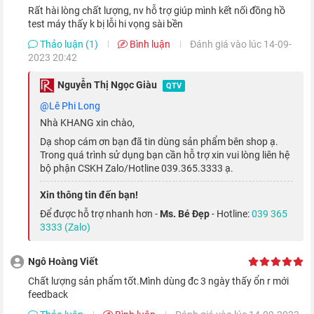
rất hài lòng chất lượng, nv hỗ trợ giúp mình kết nối đồng hồ
test máy thấy k bị lỗi hi vọng sài bền
Thảo luận (1)
Bình luận
Đánh giá vào lúc 14-09-
2023 20:42
Chiếc đồng hồ này sở hữu màn hình Retina sắc nét, có độ
sáng cao và độ tương phản tốt. Màn hình của Apple Watch
Nguyễn Thị Ngọc Giàu
QTV
Series 6 44mm có kích thước 1.78 inch và có thể hiển thị sáng
@Lê Phi Long
Nhà KHANG xin chào,
hơn tới 2.5 lần so với ngoài trời, giúp bạn có thể xem đầy đủ
Dạ shop cám ơn bạn đã tin dùng sản phẩm bên shop ạ.
các thông tin mọi lúc, mọi nơi, kể cả khi tham gia các hoạt
Trong quá trình sử dụng bạn cần hỗ trợ xin vui lòng liên hệ
động ngoài trời.
bộ phận CSKH Zalo/Hotline 039.365.3333 ạ.
Xin thông tin đến bạn!
Cấu hình mạnh mẽ hơn
Để được hỗ trợ nhanh hơn -
Ms. Bé Đẹp
- Hotline:
039 365
3333 (Zalo)
Ngô Hoàng Viết
Chất lượng sản phẩm tốt.Mình dùng đc 3 ngày thấy ổn r mới
feedback