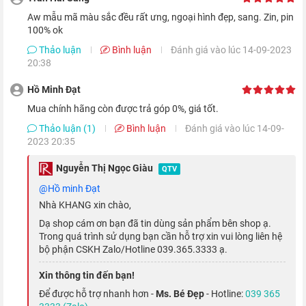
Aw mẫu mã màu sắc đều rất ưng, ngoại hình đẹp, sang. Zin, pin
100% ok
Thảo luận
Bình luận
Đánh giá vào lúc 14-09-2023
20:38
Phiên bản WatchOS 7 mới đi kèm với chiếc Apple Watch này
Hồ Minh Đạt
được tối ưu và phù hợp nhất với con chip Apple S6, giúp bạn
Mua chính hãng còn được trả góp 0%, giá tốt.
sử dụng chiếc smartwatch này hiệu quả hơn.
Thảo luận (1)
Bình luận
Đánh giá vào lúc 14-09-
2023 20:35
Dễ dàng thay đổi mặt đồng hồ theo sở
thích
Nguyễn Thị Ngọc Giàu
QTV
@Hồ minh Đạt
Nhà KHANG xin chào,
Dạ shop cám ơn bạn đã tin dùng sản phẩm bên shop ạ.
Trong quá trình sử dụng bạn cần hỗ trợ xin vui lòng liên hệ
bộ phận CSKH Zalo/Hotline 039.365.3333 ạ.
Xin thông tin đến bạn!
Để được hỗ trợ nhanh hơn -
Ms. Bé Đẹp
- Hotline:
039 365