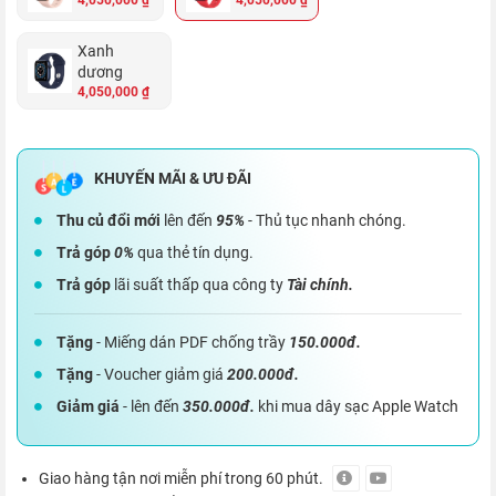
4,050,000 ₫
4,050,000 ₫
Xanh
dương
4,050,000 ₫
Thu củ đổi mới
lên đến
95%
- Thủ tục nhanh chóng.
Trả góp
0%
qua thẻ tín dụng.
Trả góp
lãi suất thấp qua công ty
Tài chính.
Tặng
- Miếng dán PDF chống trầy
150.000đ.
Tặng
- Voucher giảm giá
200.000đ.
Giảm giá
- lên đến
350.000đ.
khi mua dây sạc Apple Watch
Giao hàng tận nơi miễn phí trong 60 phút.