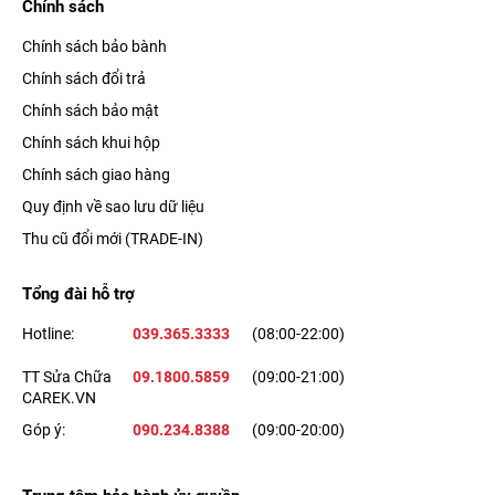
Chính sách
Chính sách bảo bành
Chính sách đổi trả
Chính sách bảo mật
Với các chức năng chăm sóc sức khỏe như: theo dõi giấc
Chính sách khui hộp
ngủ, tính lượng calories tiêu thụ, đếm số bước chân, theo dõi
Chính sách giao hàng
nồng độ oxy trong máu,... bạn có thể dễ dàng theo dõi, nắm
Quy định về sao lưu dữ liệu
bắt và cải thiện sức khỏe của chính mình.
Thu cũ đổi mới (TRADE-IN)
Có nhiều chế độ luyện tập từ cơ bản đến
Tổng đài hỗ trợ
nâng cao
Hotline:
039.365.3333
(08:00-22:00)
TT Sửa Chữa
09.1800.5859
(09:00-21:00)
CAREK.VN
Góp ý:
090.234.8388
(09:00-20:00)