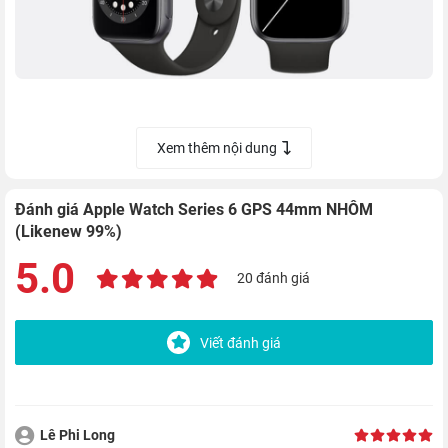
Apple Watch S6 vẫn giữ nguyên thiết kế "truyền thống" như các
phiên bản trước. Với các chi tiết được thiết kế tinh tế và khung
Xem thêm nội dung
viền bằng nhôm được gia công chắc chắn, dây đeo bằng chất
liệu cao su mềm mại và đàn hồi tốt, màn hình Always-On
Đánh giá Apple Watch Series 6 GPS 44mm NHÔM
Retina siêu nét với mặt kính cường lực Sapphire sang trọng và
(Likenew 99%)
thời thượng.
5.0
20 đánh giá
Viết đánh giá
Lê Phi Long