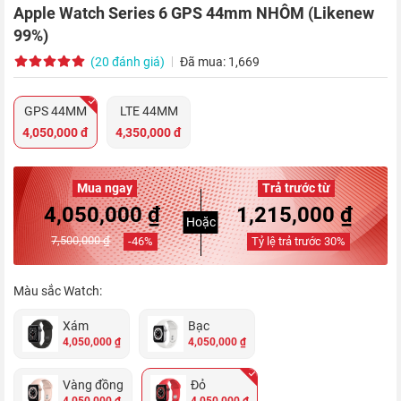
Apple Watch Series 6 GPS 44mm NHÔM (Likenew
99%)
(20 đánh giá)
Đã mua: 1,669
GPS 44MM
LTE 44MM
4,050,000 đ
4,350,000 đ
Mua ngay
Trả trước từ
4,050,000 ₫
1,215,000 ₫
Hoặc
7,500,000 ₫
-
46
%
Tỷ lệ trả trước
30
%
Màu sắc Watch:
Xám
Bạc
4,050,000 ₫
4,050,000 ₫
Vàng đồng
Đỏ