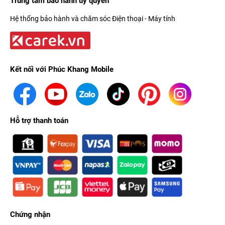
Trung tâm bảo hành ủy quyền
Hệ thống bảo hành và chăm sóc Điện thoại - Máy tính
Nếu là người thường xuyên vận động thể thao thì các chế độ
Kết nối với Phúc Khang Mobile
luyện tập trên mẫu Apple Watch 2020 sẽ giúp việc luyện
tập của bạn hiểu quả hơn. Nó hỗ trợ hầu hết các môn thể thao,
từ chạy bộ, yoga và đạp xe cho đến bất cứ nội dung tập luyện
nào bạn thích.
Hỗ trợ thanh toán
Gắn kết các thành viên trong gia đình
Chứng nhận