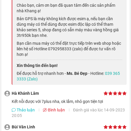
Chào bạn, cảm ơn bạn đã quan tâm đến các sản phẩm
nhà Khang ạ!
Bản GPS là máy không kích được esim ạ, nếu bạn cần
dùng máy có thể dùng được esim độc lập có thể tham
khảo series 5, shop đang có sẵn máy màu vàng hồng giá
Apple Watch Series 4 sẽ theo dõi các hoạt động rèn luyện sức
3tr950k bạn nhe.
khỏe của bạn, đưa ra những lời khuyên và gợi ý để tạo thành
Bạn cần mua máy có thể đặt trực tiếp trên web shop hoặc
thói quen lành mạnh, nâng cao cảm hứng khi luyện tập. .
liên hệ số Hotline 0792958333 (zalo) để được tư vấn rõ
hơn ạ!
Cho dù bạn đi bộ, chạy, tập yoga hay bơi lội thì Apple Watch 4
Xin thông tin đến bạn!
đều nhận ra tiến trình luyện tập, đo lượng calo mà bạn đã đốt
Để được hỗ trợ nhanh hơn -
Ms. Bé Đẹp
- Hotline:
039 365
để quá trình tập luyện thuận tiện hơn.
3333 (Zalo)
Tất nhiên
Apple Watch
cũng có thể làm bài tập thư giãn hơn
Hà Khánh Lâm
bằng việc phát những bản nhạc mà bạn yêu thích. Với người trợ
Kết nỗi được với 7plus nha, ok lắm, nhỏ gọn tiện tợi
lý sức khỏe đặc biệt này, sức khỏe của bạn luôn được duy trì
Thảo luận
Bình luận
Đánh giá vào lúc 14-09-2023
và ngày càng tốt lên.
20:05
Bùi Văn Linh
GPS