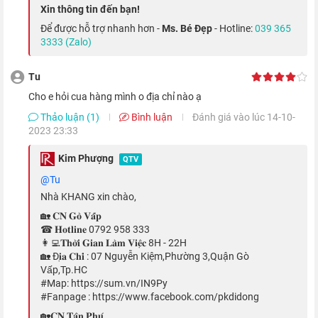
Apple Series 4 có thiết kế dây đeo với nút cài, tiện lợi điều
Xin thông tin đến bạn!
chỉnh độ rộng của dây phù hợp với cổ tay người đeo. Bốn cạnh
Để được hỗ trợ nhanh hơn -
Ms. Bé Đẹp
- Hotline:
039 365
3333 (Zalo)
trên màn hình của Apple Watch S4 LTE 40mm được bo cong
mềm mại. Ngoài ra, phần thân đồng hồ cũng mỏng hơn đáng
Tu
kể, cho kiểu dáng thời trang, nhẹ nhàng hơn.
Cho e hỏi cua hàng mình o địa chỉ nào ạ
Thảo luận (1)
Bình luận
Đánh giá vào lúc 14-10-
Digital Crown thông minh
2023 23:33
Kim Phượng
QTV
@Tu
Nhà KHANG xin chào,
🏡 𝐂𝐍 𝐆𝐨̀ 𝐕𝐚̂́𝐩
☎ 𝐇𝐨𝐭𝐥𝐢𝐧𝐞 0792 958 333
👩‍💻𝐓𝐡𝐨̛̀𝐢 𝐆𝐢𝐚𝐧 𝐋𝐚̀𝐦 𝐕𝐢𝐞̣̂𝐜 8H - 22H
🏡 Đ𝐢̣𝐚 𝐂𝐡𝐢̉ : 07 Nguyễn Kiệm,Phường 3,Quận Gò
Vấp,Tp.HC
#Map: https://sum.vn/IN9Py
#Fanpage : https://www.facebook.com/pkdidong
🏡𝐂𝐍 𝐓𝐚̂𝐧 𝐏𝐡𝐮́