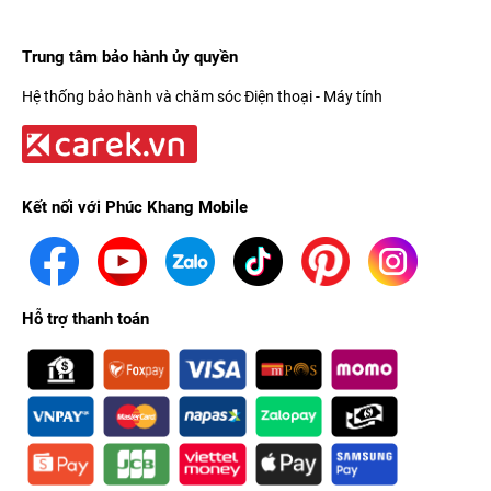
Trung tâm bảo hành ủy quyền
Hệ thống bảo hành và chăm sóc Điện thoại - Máy tính
Kết nối với Phúc Khang Mobile
Hỗ trợ thanh toán
Giờ đây, chỉ cần kết nối đồng hồ với
iPhone
, những thông tin
quan trọng như khi có tin nhắn đến, bạn có thể xem trực tiếp
nội dung trên mặt đồng hồ. Tương tự khi có cuộc gọi đến, bạn
có thể trực tiếp nhận/nghe hoặc ngay cả là từ chối cuộc gọi
mà không cần dùng đến điện thoại.