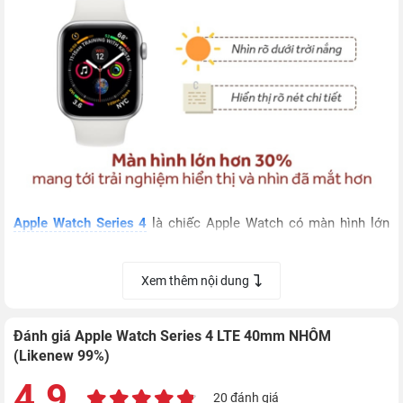
Apple Watch Series 4
là chiếc Apple Watch có màn hình lớn
nhất từ trước đến nay. Với những nỗ lực thu hẹp viền màn hình,
Watch 4 có màn hình lớn hơn tới 30% trong khi đó kích thước
Xem thêm nội dung
vẫn không thay đổi đáng kể so với thế hệ cũ.
Đánh giá Apple Watch Series 4 LTE 40mm NHÔM
Màn hình này còn có công nghệ hiển thị mới LTPO tiết kiệm
(Likenew 99%)
điện năng hơn, cho phép bạn sử dụng thoải mái cả ngày chỉ
4.9
sau một lần sạc.
20 đánh giá