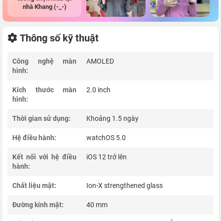
nhà Khang (-_-)
Thông số kỹ thuật
Công nghệ màn
AMOLED
hình:
Kích thước màn
2.0 inch
hình:
Thời gian sử dụng:
Khoảng 1.5 ngày
Hệ điều hành:
watchOS 5.0
Kết nối với hệ điều
iOS 12 trở lên
hành:
Chất liệu mặt:
Ion-X strengthened glass
Đường kính mặt:
40 mm