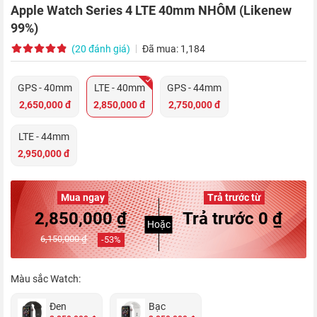
Apple Watch Series 4 LTE 40mm NHÔM (Likenew
99%)
(20 đánh giá)
Đã mua: 1,184
GPS - 40mm
LTE - 40mm
GPS - 44mm
2,650,000 đ
2,850,000 đ
2,750,000 đ
LTE - 44mm
2,950,000 đ
Mua ngay
Trả trước từ
2,850,000 ₫
Trả trước 0 ₫
Hoặc
6,150,000 ₫
-
53
%
Màu sắc Watch:
Đen
Bạc