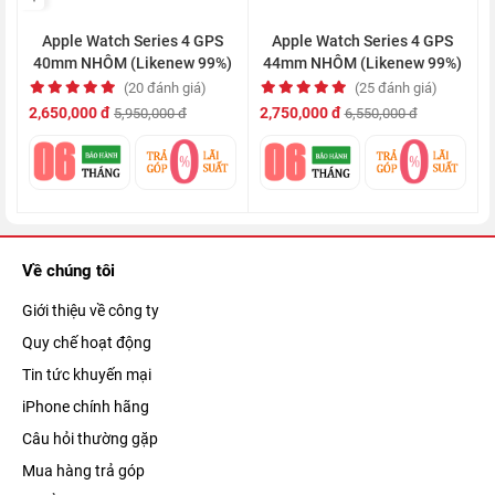
Apple Watch Series 4 GPS
Apple Watch Series 4 GPS
40mm NHÔM (Likenew 99%)
44mm NHÔM (Likenew 99%)
(20 đánh giá)
(25 đánh giá)
2,650,000 đ
2,750,000 đ
5,950,000 đ
6,550,000 đ
Về chúng tôi
Giới thiệu về công ty
Walkie Talkie - đó là tên gọi của tính năng mới mà Apple đã
Quy chế hoạt động
trang bị cho S4, cho phép bạn tạo nên các đoạn hội thoại ngắn
Tin tức khuyến mại
và gửi tin nhắn thông qua mặt đồng hồ, để trò chuyện với
iPhone chính hãng
người cũng đã kết nối Walkie Talkie.
Câu hỏi thường gặp
Mua hàng trả góp
Khả năng chống nước