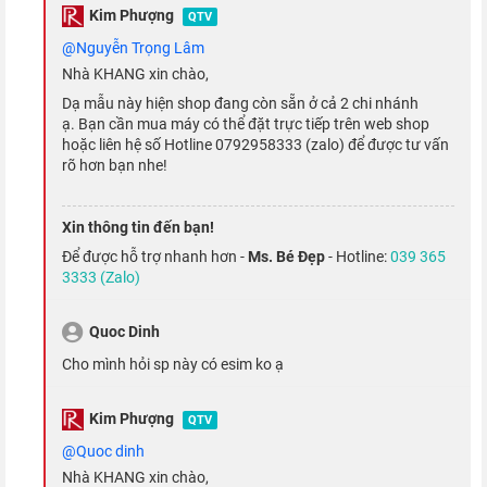
Kim Phượng
QTV
@Nguyễn Trọng Lâm
Nhà KHANG xin chào,
Đây là một tính năng mới được Apple trang bị cho S4, nếu bạn
Dạ mẫu này hiện shop đang còn sẵn ở cả 2 chi nhánh
té và đồng hồ sẽ bắt đầu đếm ngược 15 giây. Nếu bạn không
ạ. Bạn cần mua máy có thể đặt trực tiếp trên web shop
có phản hồi đồng hồ sẽ tự động gọi cấp cứu và gửi tin nhắn
hoặc liên hệ số Hotline 0792958333 (zalo) để được tư vấn
rõ hơn bạn nhe!
địa điểm của bạn cho nguời thân.
Xin thông tin đến bạn!
Người trợ lý sức khỏe cho riêng bạn
Để được hỗ trợ nhanh hơn -
Ms. Bé Đẹp
- Hotline:
039 365
3333 (Zalo)
Quoc Dinh
cho mình hỏi sp này có esim ko ạ
Kim Phượng
QTV
@quoc dinh
Nhà KHANG xin chào,