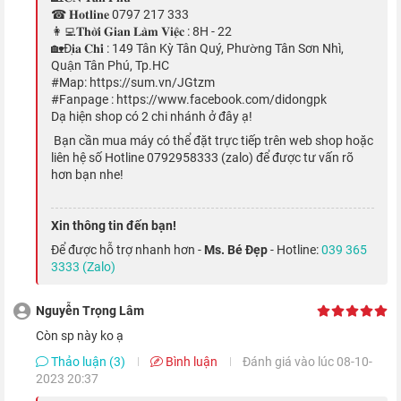
☎ 𝐇𝐨𝐭𝐥𝐢𝐧𝐞 0797 217 333
👩‍💻𝐓𝐡𝐨̛̀𝐢 𝐆𝐢𝐚𝐧 𝐋𝐚̀𝐦 𝐕𝐢𝐞̣̂𝐜 : 8H - 22
🏡Đ𝐢̣𝐚 𝐂𝐡𝐢̉ : 149 Tân Kỳ Tân Quý, Phường Tân Sơn Nhì,
Vòng quay Digital Crown trên Apple Watch 4 có cơ chế rung
Quận Tân Phú, Tp.HC
#Map: https://sum.vn/JGtzm
phản hồi mới Haptic Engine để phản hồi xúc giác nhạy hơn,
#Fanpage : https://www.facebook.com/didongpk
hoàn toàn tự nhiên khi bạn nhấn hay cuộn. Digital Crown cho
Dạ hiện shop có 2 chi nhánh ở đây ạ!
phép bạn điều hướng một cách dễ dàng và chính xác mà không
Bạn cần mua máy có thể đặt trực tiếp trên web shop hoặc
liên hệ số Hotline 0792958333 (zalo) để được tư vấn rõ
cản trở đến không gian hiển thị trên màn hình.
hơn bạn nhe!
Chế độ phát hiện ngã
Xin thông tin đến bạn!
Để được hỗ trợ nhanh hơn -
Ms. Bé Đẹp
- Hotline:
039 365
3333 (Zalo)
Nguyễn Trọng Lâm
Còn sp này ko ạ
Thảo luận (3)
Bình luận
Đánh giá vào lúc 08-10-
2023 20:37