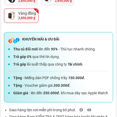
2,850,000 ₫
2,850,000 ₫
Vàng đồng
2,850,000 ₫
Thu củ đổi mới
lên đến
95%
- Thủ tục nhanh chóng.
Trả góp
0%
qua thẻ tín dụng.
Trả góp
lãi suất thấp qua công ty
Tài chính.
Tặng
- Miếng dán PDF chống trầy
150.000đ.
Tặng
- Voucher giảm giá
200.000đ.
Giảm giá
- lên đến
350.000đ.
khi mua dây sạc Apple Watch
Giao hàng tận nơi miễn phí trong 60 phút.
Giao hàng được KIỂM TRA & TEST hàng hóa trước khi nhận &