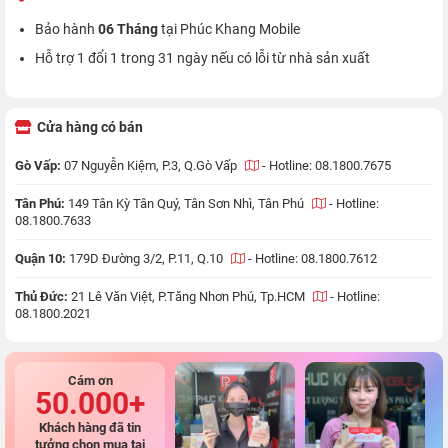
Bảo hành
06 Tháng
tại Phúc Khang Mobile
Hỗ trợ 1 đổi 1 trong 31 ngày nếu có lỗi từ nhà sản xuất
Cửa hàng có bán
Gò Vấp:
07 Nguyễn Kiệm, P.3, Q.Gò Vấp
-
Hotline: 08.1800.7675
Tân Phú:
149 Tân Kỳ Tân Quý, Tân Sơn Nhì, Tân Phú
-
Hotline:
08.1800.7633
Quận 10:
179D Đường 3/2, P.11, Q.10
-
Hotline: 08.1800.7612
Thủ Đức:
21 Lê Văn Việt, P.Tăng Nhơn Phú, Tp.HCM
-
Hotline:
08.1800.2021
Cám ơn
50.000+
Khách hàng đã tin
tưởng chọn mua tại