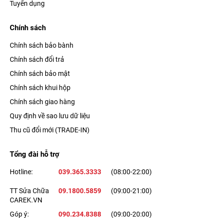
Tuyển dụng
Chính sách
Chính sách bảo bành
Chính sách đổi trả
Chính sách bảo mật
Chính sách khui hộp
Chính sách giao hàng
Quy định về sao lưu dữ liệu
Thu cũ đổi mới (TRADE-IN)
Smartwatch Apple Watch S4 40mm viền nhôm dây cao su màu
trắng được trang bị chuẩn chống nước cho khả năng kháng
Tổng đài hỗ trợ
nước lên đến 50m, bạn không còn phải lo lắng khi nước vô tình
Hotline:
039.365.3333
(08:00-22:00)
đổ vào đồng hồ, hay là lúc phải di chuyển dưới trời mưa.
TT Sửa Chữa
09.1800.5859
(09:00-21:00)
CAREK.VN
Không bỏ lỡ thông báo
Góp ý:
090.234.8388
(09:00-20:00)