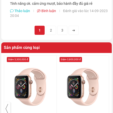
Tính năng ok. cảm ứng mượt, bảo hành đầy đủ giá rẻ
Thảo luận
Bình luận
Đánh giá vào lúc 14-09-2023
20:04
1
2
3
➔
Sản phẩm cùng loại
Giảm 3,300,000 đ
Giảm 3,800,000 đ
Đồng hồ thông minh Apple S4 được trang bị chế độ GPS giúp
bạn định vị được tổng quãng đường đã tập luyện, từ đó phân
tích và cung cấp thông tin về lộ trình trong quá trình luyện tập
cho bạn.
Tính năng Walkie Talkie